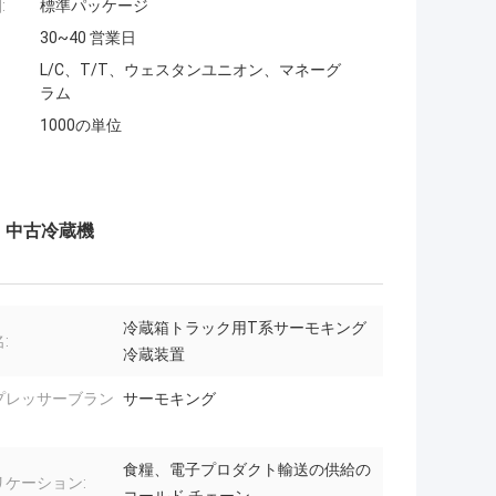
:
標準パッケージ
30~40 営業日
L/C、T/T、ウェスタンユニオン、マネーグ
ラム
1000の単位
00M 中古冷蔵機
冷蔵箱トラック用T系サーモキング
:
冷蔵装置
プレッサーブラン
サーモキング
食糧、電子プロダクト輸送の供給の
リケーション: