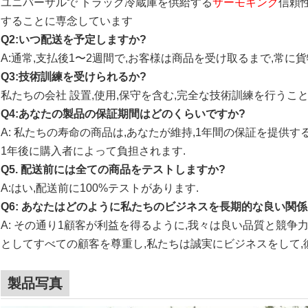
ユニバーサルで トラック冷蔵庫を供給する
サーモキング
信頼
することに専念しています
Q2:いつ配送を予定しますか?
A:通常,支払後1〜2週間で,お客様は商品を受け取るまで,常に
Q3:技術訓練を受けられるか?
私たちの会社
設置,使用,保守を含む,完全な技術訓練を行うこと
Q4:あなたの製品の保証期間はどのくらいですか?
A: 私たちの寿命の商品は,あなたが維持,1年間の保証を提供す
1年後に購入者によって負担されます.
Q5. 配送前には全ての商品をテストしますか?
A:はい,配送前に100%テストがあります.
Q6: あなたはどのように私たちのビジネスを長期的な良い関
A: その通り1顧客が利益を得るように,我々は良い品質と競争力
としてすべての顧客を尊重し,私たちは誠実にビジネスをして,
製品写真