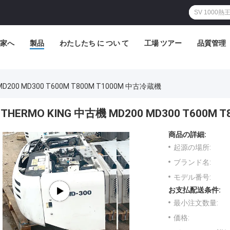
家へ
製品
わたしたち に つい て
工場 ツアー
品質管理
MD200 MD300 T600M T800M T1000M 中古冷蔵機
THERMO KING 中古機 MD200 MD300 T600M
商品の詳細:
起源の場所:
ブランド名:
モデル番号:
お支払配送条件:
最小注文数量:
価格: