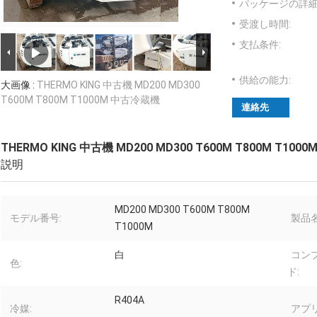
パッケージの詳細
受渡し時間:
支払条件:
供給の能力:
大画像 :
THERMO KING 中古機 MD200 MD300
T600M T800M T1000M 中古冷蔵機
連絡先
THERMO KING 中古機 MD200 MD300 T600M T800M T10
説明
MD200 MD300 T600M T800M
モデル番号:
製品名
T1000M
白
コン
色:
ド:
R404A
冷媒:
アプ