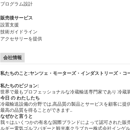
プログラム設計
販売後サービス
設置支援
技術ガイドライン
アクセサリーを提供
会社情報
私たちのこと:ヤンツェ・モーターズ・インダストリーズ・コー.
私たちのビジョン:
世界で最もプロフェッショナルな冷蔵輸送専門家であり 冷蔵
今日 の わたしたち
冷蔵輸送設備の分野では,高品質の製品とサービスを顧客に提供
最高の品質を得ることができます..
なぜかと言うと
我々は,いくつかの有名な国際ブランドによって認可された販売
ルギー電気ゴルフバギーと観光車
クラブカー
株式会社インゲ