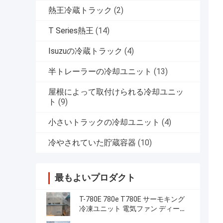
熱王冷蔵トラック
(2)
T Series熱王
(14)
Isuzuの冷蔵トラック
(4)
半トレーラーの冷却ユニット
(13)
屋根によって取付けられる冷却ユニッ
ト
(9)
小さいトラックの冷却ユニット
(4)
冷やされていた貯蔵容器
(10)
最もよいプロダクト
T-780E 780e T780E サーモキング
冷凍ユニット 電気ファン ディーゼ
ルエンジンおよび電気スタンバイ付