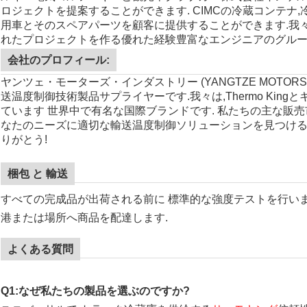
ロジェクトを提案することができます. CIMCの冷蔵コンテナ,冷
用車とそのスペアパーツを顧客に提供することができます.
我
れたプロジェクトを作る優れた経験豊富なエンジニアのグルー
会社のプロフィール:
ヤンツェ・モーターズ・インダストリー (YANGTZE MOTORS IND
送温度制御技術製品サプライヤーです.我々は,Thermo Ki
ています 世界中で有名な国際ブランドです. 私たちの主な販売市場
なたのニーズに適切な輸送温度制御ソリューションを見つける
りがとう!
梱包 と 輸送
すべての完成品が出荷される前に 標準的な強度テストを行い
港または場所へ商品を配達します.
よくある質問
Q1:なぜ私たちの製品を選ぶのですか?