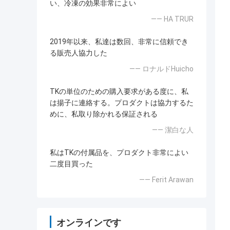
い、冷凍の効果非常によい
—— HA TRUR
2019年以来、私達は数回、非常に信頼でき
る販売人協力した
—— ロナルドHuicho
TKの単位のための購入要求がある度に、私
は揚子に連絡する。プロダクトは協力するた
めに、私取り除かれる保証される
—— 潔白な人
私はTKの付属品を、プロダクト非常によい
二度目買った
—— Ferit Arawan
オンラインです