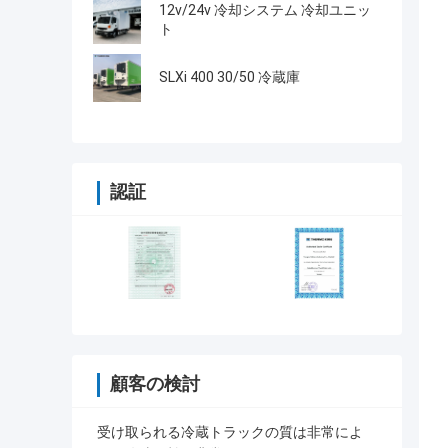
き 中国製
12v/24v 冷却システム 冷却ユニッ
ト
SLXi 400 30/50 冷蔵庫
認証
顧客の検討
受け取られる冷蔵トラックの質は非常によ