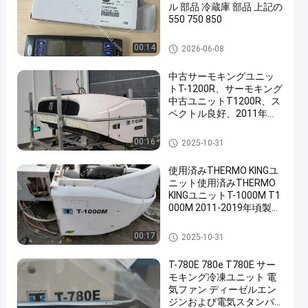
ル 部品 冷蔵庫 部品 上記の
550 750 850
キャリアの冷凍の部品
00:14
2026-06-08
中古サーモキングユニッ
トT-1200R、サーモキング
中古ユニットT1200R、ス
ペクトル良好、2011年か
ら2016年頃製造
熱王冷却ユニット
00:16
2025-10-31
使用済みTHERMO KINGユ
ニット使用済みTHERMO
KINGユニットT-1000M T1
000M 2011-2019年頃製造
された良好な状態
熱王冷却ユニット
00:17
2025-10-31
T-780E 780e T780E サー
モキング冷凍ユニット 電
気ファン ディーゼルエン
ジンおよび電気スタンバ