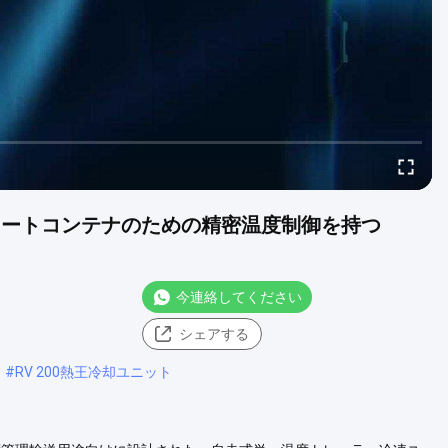
フィートコンテナのための精密温度制御を持つ
今連絡してください
シェアする
#
RV 200熱王冷却ユニット