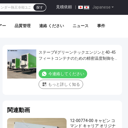
見積依頼
|
Japanese
探す
アー
品質管理
連絡 ください
ニュース
事件
ステープVグリーンテックエンジンと40-45
フィートコンテナのための精密温度制御を
持つThermo King SLXi 400冷却装置
今連絡してください
もっと詳しく知る
関連動画
12-00774-00 キャビン コ
マンド キャリア オリジナ