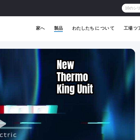
家へ
製品
わたしたち に つい て
工場 ツ