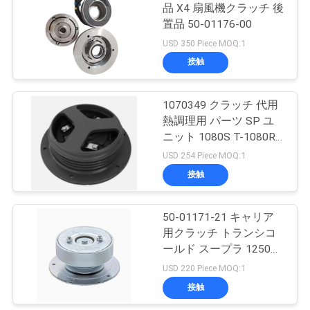
品 X4 扇風機クラッチ 後
置品 50-01176-00
15
ニ
USD 350 Piece MOQ:1
接触
ュ
T Series熱王
ー
1070349 クラッチ 代用
熱調理用 パーツ SP ユ
ス
ニット 1080S T-1080R
T-1000R T-880R T-
USD 254 Piece MOQ:1
1000S MD100 TS600
事
接触
4
件
Isuzuの冷蔵トラッ
50-01171-21 キャリア
用クラッチ トランシコ
ク
地
ールド スープラ 1250
1150 1050 950U 950MT
USD 220 Piece MOQ:1
図
950 922 1150MT 944
接触
1250MT