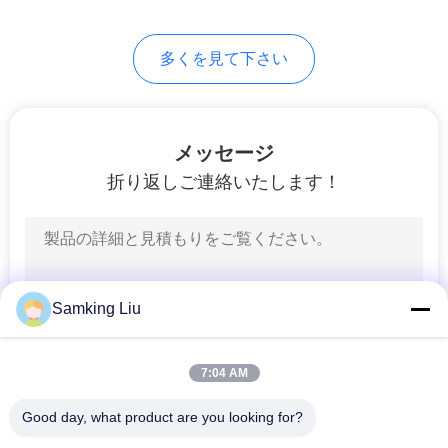
プ
13
ラ
多くを見て下さい
半トレーラーの冷却
イ
ユニット
バ
メッセージ
シ
折り返しご連絡いたします！
ー
8
ポ
屋根によって取付
リ
Samking Liu
けられる冷却ユニ
シ
ット
7:04 AM
ー
Good day, what product are you looking for?