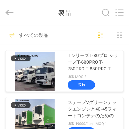
©
2020
-
製品
2026
YANGTZE
MOTORS
INDUSTRY
家
113
CO.,
LIMITED.
すべての製品
All
へ
Rights
Reserved.
熱王冷却ユニット
TシリーズT-80プロ シリ
製
ーズT-680PRO T-
780PRO T-880PRO T-
品
980PRO T-1080Pro T-
USD MOQ:2
1180Pro c熱王の冷却ユ
接触
ニット
21
わ
熱ヴァン王の冷却
ステープVグリーンテッ
た
クエンジンと40-45フィ
ユニット
し
ートコンテナのための精
密温度制御を持つ
USD 19000/1unit MOQ:1