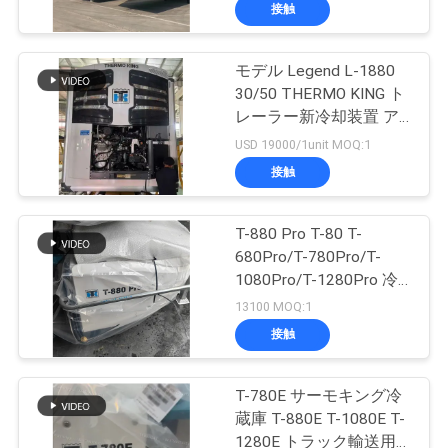
た
Thermo King SLXi 400冷
接触
却装置
ち
モデル Legend L-1880
に
60
30/50 THERMO KING ト
つ
キャリアの冷却ユ
レーラー新冷却装置 ア
ジア太平洋市場 より良
USD 19000/1unit MOQ:1
い
い燃料節約とより強い冷
ニット
接触
却性能
て
T-880 Pro T-80 T-
680Pro/T-780Pro/T-
工
1080Pro/T-1280Pro 冷
339
場
蔵庫冷却装置 自動運転
13100 MOQ:1
トラックボックス サー
接触
ツ
モキング
熱王の部品
ア
T-780E サーモキング冷
蔵庫 T-880E T-1080E T-
ー
1280E トラック輸送用