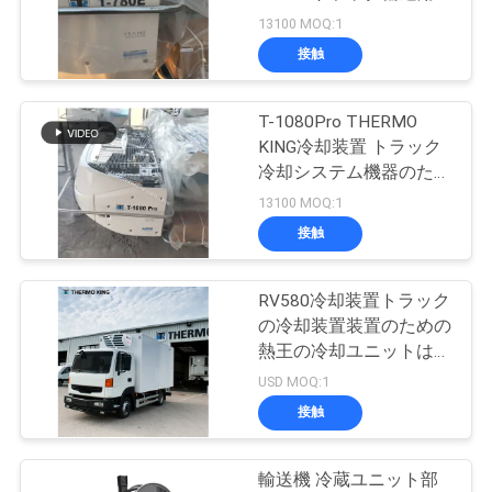
冷却システム
13100 MOQ:1
品
接触
104
質
キャリアの冷凍の
T-1080Pro THERMO
管
KING冷却装置 トラック
部品
冷却システム機器のため
理
のディーゼルエンジンで
13100 MOQ:1
自力で T-1000Mを交換
接触
連
絡
RV580冷却装置トラック
2
の冷却装置装置のための
く
熱王の冷却ユニットは肉
熱王冷蔵トラック
魚のアイスクリームを新
USD MOQ:1
だ
しい保存する
接触
さ
い
輸送機 冷蔵ユニット部