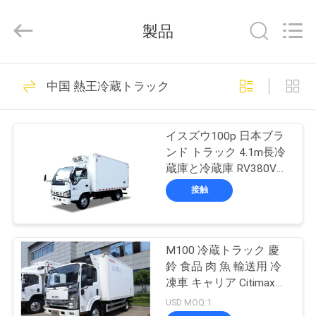
©
2020
-
製品
2026
YANGTZE
MOTORS
INDUSTRY
家
113
CO.,
LIMITED.
中国 熱王冷蔵トラック
All
へ
Rights
Reserved.
熱王冷却ユニット
イスズウ100p 日本ブラ
製
ンド トラック 4.1m長冷
蔵庫と冷蔵庫 RV380V
品
4X2 ミニ 3tons 2 Ton 冷
接触
蔵庫 冷蔵トラック
21
わ
熱ヴァン王の冷却
M100 冷蔵トラック 慶
た
鈴 食品 肉 魚 輸送用 冷
ユニット
し
凍車 キャリア Citimax
500+ 冷凍ユニット
USD MOQ:1