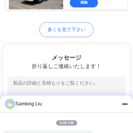
た
接触
ち
に
60
多くを見て下さい
つ
キャリアの冷却ユ
い
ニット
メッセージ
て
折り返しご連絡いたします！
工
339
場
ツ
Samking Liu
熱王の部品
ア
4:09 AM
ー