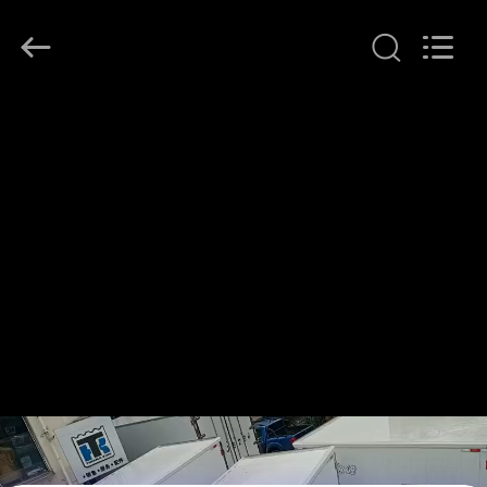
©
2020
-
2026
YANGTZE
MOTORS
INDUSTRY
家
CO.,
LIMITED.
All
へ
Rights
Reserved.
製
品
わ
た
し