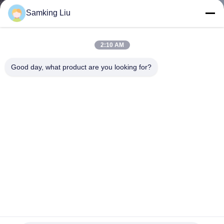
た
Samking Liu
ち
に
2:10 AM
つ
Good day, what product are you looking for?
い
て
工
場
ツ
ア
ー
12v/24v 冷却システム 冷却ユニット