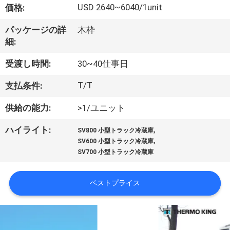
た
USD 2640~6040/1unit
価格:
ち
パッケージの詳
木枠
に
細:
つ
受渡し時間:
30~40仕事日
い
T/T
支払条件:
て
供給の能力:
>1/ユニット
,
ハイライト:
SV800 小型トラック冷蔵庫
工
,
SV600 小型トラック冷蔵庫
SV700 小型トラック冷蔵庫
場
ツ
ベストプライス
ア
ー