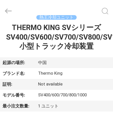
©
2020
-
2026
YANGTZE
熱王冷却ユニット
MOTORS
INDUSTRY
THERMO KING SVシリーズ
家
CO.,
LIMITED.
All
SV400/SV600/SV700/SV800/SV
へ
Rights
Reserved.
小型トラック冷却装置
製
起源の場所:
中国
品
Thermo King
ブランド名:
わ
Not available
証明:
た
SV400/600/700/800/1000
モデル番号:
し
最小注文数量:
1 ユニット