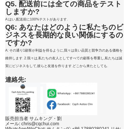
Q5. 配送前には全ての商品をテスト
しますか?
A:はい,配送前に100%テストがあります.
Q6: あなたはどのように私たちのビ
ジネスを長期的な良い関係にするの
ですか?
A: その通り1顧客が利益を得るように,我々は良い品質と競争力のある価格を
維持します. 2.我々は,私たちの友人としてすべての顧客を尊重し,私たちは誠
実にビジネスをして,彼らと友達を作ります.どこから来たとしても.
連絡先:
販売担当者 サムキング・劉
メール: chris@cqchui.com
WhatsApp/WeChat: サムキング: +86 17880280241 リサ: