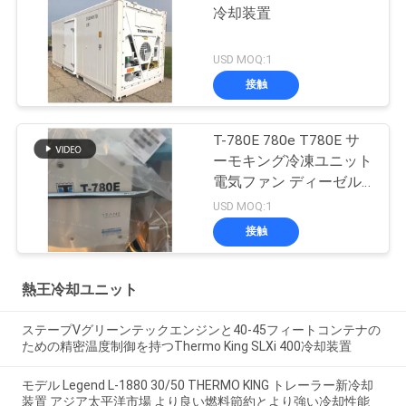
冷却装置
USD MOQ:1
接触
T-780E 780e T780E サ
ーモキング冷凍ユニット
電気ファン ディーゼル
エンジンおよび電気スタ
USD MOQ:1
ンバイ付き 中国製
接触
熱王冷却ユニット
ステープVグリーンテックエンジンと40-45フィートコンテナの
ための精密温度制御を持つThermo King SLXi 400冷却装置
モデル Legend L-1880 30/50 THERMO KING トレーラー新冷却
装置 アジア太平洋市場 より良い燃料節約とより強い冷却性能