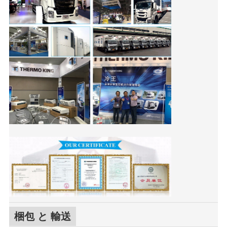
梱包 と 輸送