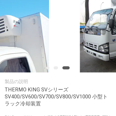
品
質
管
理
連
絡
製品の説明
く
THERMO KING SVシリーズ
だ
SV400/SV600/SV700/SV800/SV1000 小型ト
さ
ラック冷却装置
い