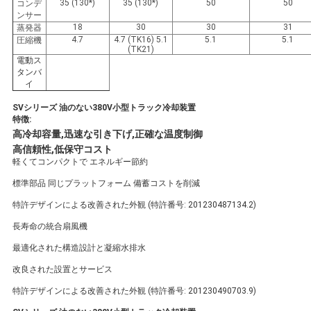
35 (130*)
35 (130*)
50
50
コンデ
ンサー
18
30
30
31
蒸発器
4.7
4.7 (TK16) 5.1
5.1
5.1
圧縮機
(TK21)
電動ス
タンバ
イ
SVシリーズ 油のない380V小型トラック冷却装置
特徴:
高冷却容量,迅速な引き下げ,正確な温度制御
高信頼性,低保守コスト
軽くてコンパクトで エネルギー節約
標準部品 同じプラットフォーム 備蓄コストを削減
特許デザインによる改善された外観 (特許番号: 201230487134.2)
長寿命の統合扇風機
最適化された構造設計と凝縮水排水
改良された設置とサービス
特許デザインによる改善された外観 (特許番号: 201230490703.9)