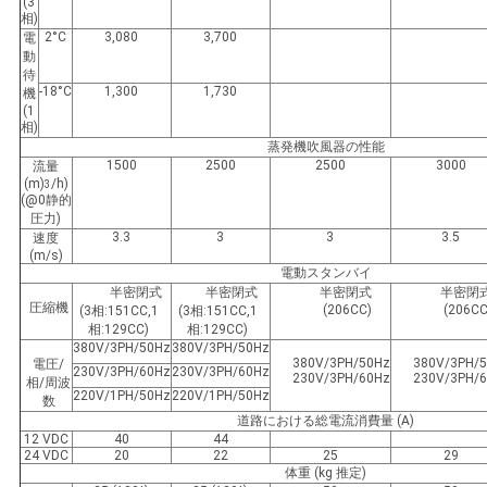
(3
相)
2°C
3,080
3,700
電
動
待
-18°C
1,300
1,730
機
(1
相)
蒸発機吹風器の性能
1500
2500
2500
3000
流量
(m)
/h)
3
(@0静的
圧力)
3.3
3
3
3.5
速度
(m/s)
電動スタンバイ
半密閉式
半密閉式
半密閉式
半密閉
圧縮機
(206CC)
(206CC
(3相:151CC,1
(3相:151CC,1
相:129CC)
相:129CC)
380V/3PH/50Hz
380V/3PH/50Hz
380V/3PH/50Hz
380V/3PH/
電圧/
230V/3PH/60Hz
230V/3PH/60Hz
230V/3PH/60Hz
230V/3PH/
相/周波
220V/1PH/50Hz
220V/1PH/50Hz
数
道路における総電流消費量 (A)
12 VDC
40
44
24 VDC
20
22
25
29
体重 (kg 推定)