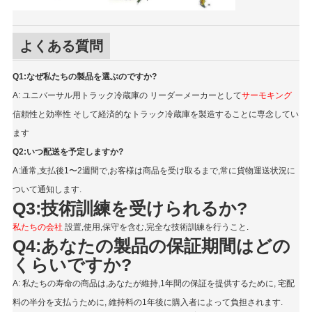
よくある質問
Q1:なぜ私たちの製品を選ぶのですか?
A: ユニバーサル用トラック冷蔵庫の リーダーメーカーとして
サーモキング
信頼性と効率性 そして経済的なトラック冷蔵庫を製造することに専念してい
ます
Q2:いつ配送を予定しますか?
A:通常,支払後1〜2週間で,お客様は商品を受け取るまで,常に貨物運送状況に
ついて通知します.
Q3:技術訓練を受けられるか?
私たちの会社
設置,使用,保守を含む,完全な技術訓練を行うこと.
Q4:あなたの製品の保証期間はどの
くらいですか?
A: 私たちの寿命の商品は,あなたが維持,1年間の保証を提供するために, 宅配
料の半分を支払うために, 維持料の1年後に購入者によって負担されます.