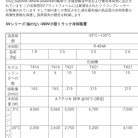
SVは,Supreme Vehicle-poweredの略称で,冷蔵型輸送中型および重型車両用に設計さ
れています.この全新型SVプラットフォームには最適化されたリフコンプレッサー
が装備されています.そして他の多くの実証された成分最先端の高品質の冷却容量が
易腐性貨物を保護し,負荷損失の懸念を軽減します
ニ
SVシリーズ 油のない380V小型トラック冷却装置
ュ
-25°C~+30°C
温度範
囲
ー
R-404A
冷却剤
1.8
2.5
2.5
2.6
負荷
ス
(kg)
圧縮機
TK16
TK16
TK21
TK21
TK21
モデル
6
6
10
10
10
シリン
事
ダーの
数
件
163
163
215
215
215
移動量
(cm)
)
3
冷却容
A.T.P. U.N. 標準 @30°C (環境)
量 (W)
地
0°C
4,360
5,060
5,500
6,700
7,500
エ
ン
ジ
図
ン
-20°C
2,350
2,620
2,750
3,200
4,100
パ
ワ