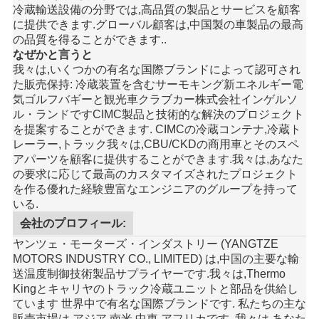
冷蔵輸送設備の分野では,高品質の製品とサービスを顧客
に提供できます.グローバル顧客は,中国製の車製品の最高
の品質を得ることができます..
なぜかと言うと
我々は,いくつかの有名な国際ブランドによって認可され
た販売保持: 冷蔵装置を含む
サーモキング
新エネルギー電
気ゴルフバギーと観光車
クラブカー
株式会社インゲルソ
ル・ランドです
CIMC
製品と技術的な解決のプロジェクト
を提案することができます. CIMCの冷蔵コンテナ,冷蔵ト
レーラー,トラック我々は,CBU/CKDの商用車とそのスペ
アパーツを顧客に提供することができます.
我々は,あなた
の要求に応じて最高のカスタマイズされたプロジェクト
を作る優れた経験豊富なエンジニアのグループを持って
いる.
会社のプロフィール:
ヤンツェ・モーターズ・インダストリー (YANGTZE
MOTORS INDUSTRY CO., LIMITED) は,中国の主要な輸
送温度制御技術製品サプライヤーです.我々は,Thermo
Kingとキャリヤのトラック冷蔵ユニットと部品を供給し
ています 世界中で有名な国際ブランドです. 私たちの主な
販売市場は,アジア,南米,中東,アフリカです. 我々は,あなた