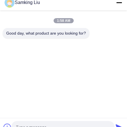
Samking Liu
モデル Legend L-1880 30/50 THERMO KING トレーラー新冷却
装置 アジア太平洋市場 より良い燃料節約とより強い冷却性能
1:58 AM
T-880 Pro T-80 T-680Pro/T-780Pro/T-1080Pro/T-1280Pro 冷蔵
庫冷却装置 自動運転トラックボックス サーモキング
Good day, what product are you looking for?
人気カテゴリ
すべて
熱ヴァン王の冷却ユ
熱王冷却ユニット
ニット
キャリアの冷却ユニ
熱王の部品
ット
キャリアの冷凍の部
熱王冷蔵トラック
品
Isuzuの冷蔵トラッ
T Series熱王
ク