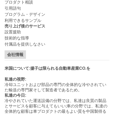
プロダクト相談
引用語句
ニ
プログラム・デザイン
利用できるサンプル
ュ
売り上げ後のサービス
設置援助
ー
技術的な指導
付属品を提供しなさい
ス
会社情報
事
米国について:揚子は限られる自動車産業CO.を
件
私達の視野:
冷却ユニットおよび部品の専門の全体的な冷やされてい
た輸送の専門家そして製造者であるため。
地
私達の今日:
図
冷やされていた運送設備の分野では、私達は良質の製品
とサービスを顧客に与えてもいい;車の分野では、私達の
全体的な顧客は車プロダクトの最もよい質を中国製得る