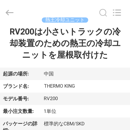
©
2020
-
2026
YANGTZE
熱王冷却ユニット
MOTORS
INDUSTRY
RV200は小さいトラックの冷
家
CO.,
LIMITED.
All
却装置のための熱王の冷却ユ
へ
Rights
Reserved.
ニットを屋根取付けた
製
品
起源の場所:
中国
THERMO KING
ブランド名:
わ
RV200
モデル番号:
た
最小注文数量:
1単位
し
パッケージの詳
標準的なCBM/SKD