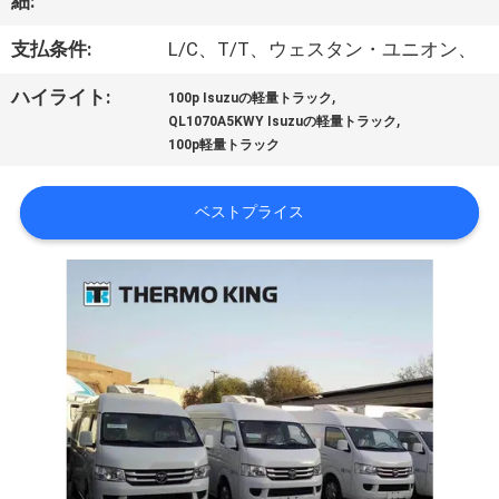
た
細:
ち
支払条件:
L/C、T/T、ウェスタン・ユニオン、
に
,
ハイライト:
100p Isuzuの軽量トラック
,
QL1070A5KWY Isuzuの軽量トラック
つ
100p軽量トラック
い
ベストプライス
て
工
場
ツ
ア
ー