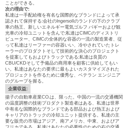
ことができる。
プ
次の理由で:
私達は一手配給権を有名な国際的なブランドによって承
ラ
認されて保持する:会社のIngersollのランドの下の
クラブ
車
の
熱王
、新しいエネルギー電気ゴルフ バギーおよび観
イ
光車の冷却ユニットを含んで;私達は
CIMC
のディストリ
バ
ビューター、CIMCの全体的な容器の一流の製造業者、従
って私達はリーファーの容器いい、冷やされていたトレ
シ
ーラーのプロダクトそして技術的な決心のプロジェクト
を提案してもおよびトラックである;私達は良質の
ー
CBU/CKDそして予備品の商用車を顧客に供給してもい
い。
私達はあなたの要求に最もよいカスタマイズされた
ポ
プロジェクトを作るために優秀な、ベテラン エンジニア
のグループを握る。
リ
企業収益:
シ
揚子の自動車産業CO.は、限った。中国の一流の交通機関
の温度調整の技術プロダクト製造者はある、私達は世界
ー
中有名な国際的なブランドである部品および熱王および
キャリアのトラックの冷却ユニット提供する。私達の主
要な販売の市場はアジア、南アメリカ、中東、およびア
フリカである。私達はあなたの必要性のための右の交通