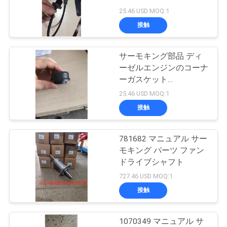
25.46 USD MOQ:1
品
接触
104
質
キャリアの冷凍の
サーモキング部品 ディ
管
ーゼルエンジンのコーナ
部品
ーガスケット
理
2E23551H01
25.46 USD MOQ:1
接触
連
絡
781682 マニュアル サー
2
モキング パーツ ファン
く
ドライブシャフト
熱王冷蔵トラック
727.46 USD MOQ:1
だ
接触
さ
い
1070349 マニュアル サ