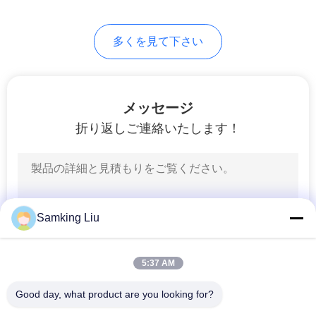
プ
13
ラ
多くを見て下さい
半トレーラーの冷却
イ
ユニット
バ
メッセージ
シ
折り返しご連絡いたします！
ー
8
ポ
屋根によって取付
リ
Samking Liu
けられる冷却ユニ
シ
ット
5:37 AM
ー
Good day, what product are you looking for?