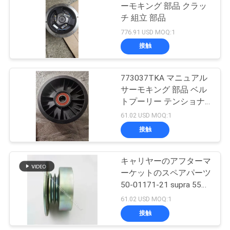
ーモキング 部品 クラッ
チ 組立 部品
15
ニ
776.91 USD MOQ:1
接触
ュ
T Series熱王
ー
773037TKA マニュアル
サーモキング 部品 ベル
ス
トプーリー テンショナ
ー ディーゼル
61.02 USD MOQ:1
事
接触
4
件
Isuzuの冷蔵トラッ
キャリヤーのアフターマ
ーケットのスペアパーツ
ク
地
50-01171-21 supra 550/
850オアシス150クラッ
61.02 USD MOQ:1
図
チのために利用可能
接触