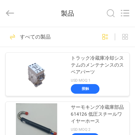
©
2020
-
製品
2026
YANGTZE
MOTORS
INDUSTRY
家
113
CO.,
LIMITED.
すべての製品
All
へ
Rights
Reserved.
熱王冷却ユニット
トラック冷蔵庫冷却シス
製
テムのメンテナンスのス
ペアパーツ
品
USD MOQ:1
接触
21
わ
熱ヴァン王の冷却
サーモキング冷蔵庫部品
た
614126 低圧スチールワ
ユニット
し
イヤーホース
USD MOQ:2