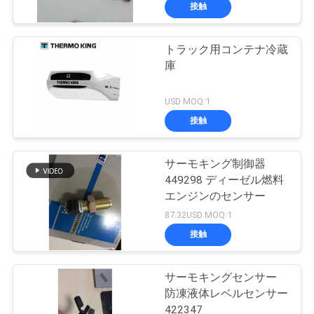
た
接触
ち
トラック用コンテナ冷蔵
に
60
庫
つ
キャリアの冷却ユ
USD MOQ:1
い
ニット
接触
て
サーモキング制御器
449298 ディーゼル燃料
工
エンジンのセンサー
339
場
87.32USD MOQ:1
接触
ツ
熱王の部品
ア
サーモキングセンサー
防凍液体レベルセンサー
ー
422347