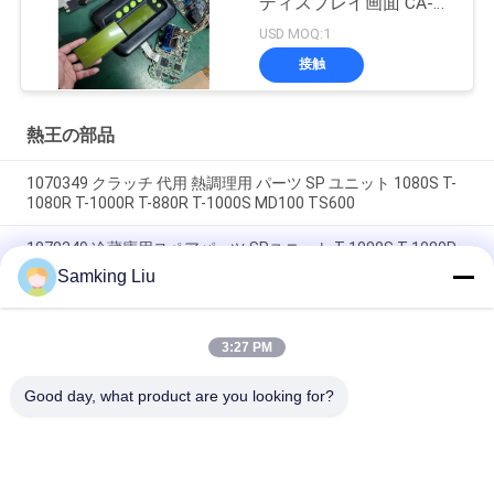
ディスプレイ画面 CA-
プ
8452372 グリーン ディ
USD MOQ:1
スプレイタイプ LCD画
ラ
接触
面 THERMO KING SB210
SB230 HMI アフターマ
イ
ーケット スペアパーツ
熱王の部品
バ
1070349 クラッチ 代用 熱調理用 パーツ SP ユニット 1080S T-
シ
1080R T-1000R T-880R T-1000S MD100 TS600
ー
1070349 冷蔵庫用スペアパーツ SPユニット T-1080S T-1080R
T-1000R T-880R T-1000S MD100 TS600
Samking Liu
ポ
T-600M / T-600R / 680Pro,T-800M / T-800R / 880Pro 同じカバ
リ
ーを使用, T-1000M / T-1000R / T-1080Pro 同じカバーを使用
3:27 PM
我々は,THERMO KINGユニットカバー全体のセットを供給しま
シ
す
Good day, what product are you looking for?
ー
人気カテゴリ
すべて