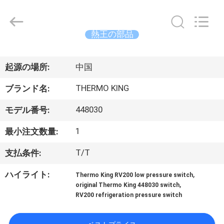
©
2020
-
2026
YANGTZE
熱王の部品
MOTORS
INDUSTRY
家
CO.,
LIMITED.
All
起源の場所:
中国
へ
Rights
Reserved.
THERMO KING
ブランド名:
製
448030
モデル番号:
品
1
最小注文数量:
T/T
支払条件:
わ
,
ハイライト:
Thermo King RV200 low pressure switch
た
,
original Thermo King 448030 switch
RV200 refrigeration pressure switch
し