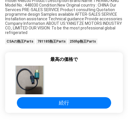
model 448030 Product Description Brand Name:THERMO KING
Model No.: 448030 Condition:New Original country : CHINA Our
Services PRE-SALES SERVICE Product consulting Quotation
品
programme design Samples available AFTER-SALES SERVICE
Installation assistance Technical guidance Provide accessories
Company Information ABOUT US:YANGTZE MOTORS INDUSTRY
質
CO., LIMITED OUR VISION: To be the most professional global
refrigerated
管
CSAの熱王Parts
781185熱王Parts
250hp熱王Parts
理
最高の価格で
連
絡
く
だ
続行
さ
い