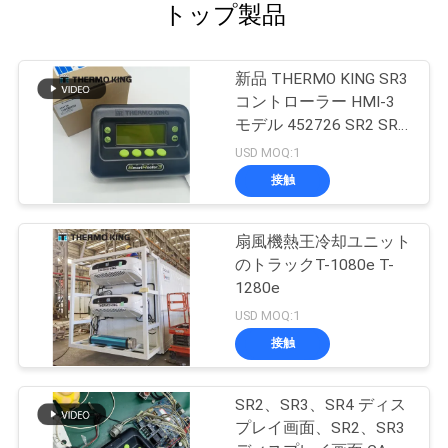
トップ製品
ニ
新品 THERMO KING SR3
ュ
コントローラー HMI-3
モデル 452726 SR2 SR3
ー
SR4 修理サービス付き
USD MOQ:1
ス
接触
扇風機熱王冷却ユニット
事
のトラックT-1080e T-
件
1280e
USD MOQ:1
接触
地
図
SR2、SR3、SR4 ディス
プレイ画面、SR2、SR3