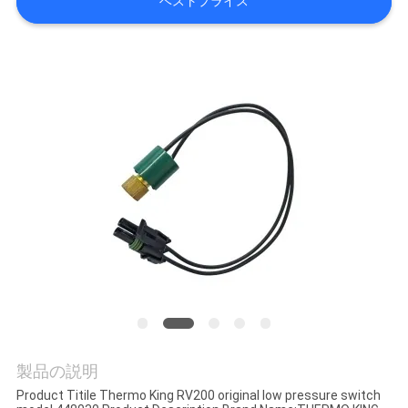
た
ベストプライス
ち
に
つ
い
て
工
場
ツ
ア
製品の説明
ー
Product Titile Thermo King RV200 original low pressure switch