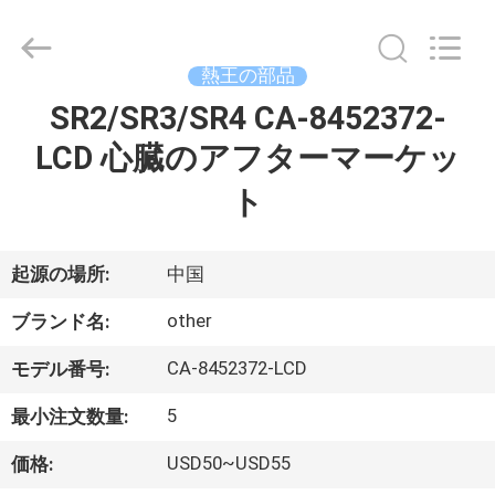
©
2020
-
2026
YANGTZE
熱王の部品
MOTORS
INDUSTRY
SR2/SR3/SR4 CA-8452372-
家
CO.,
LIMITED.
All
LCD 心臓のアフターマーケッ
へ
Rights
Reserved.
ト
製
起源の場所:
中国
品
other
ブランド名:
わ
CA-8452372-LCD
モデル番号:
た
5
最小注文数量:
し
USD50~USD55
価格: