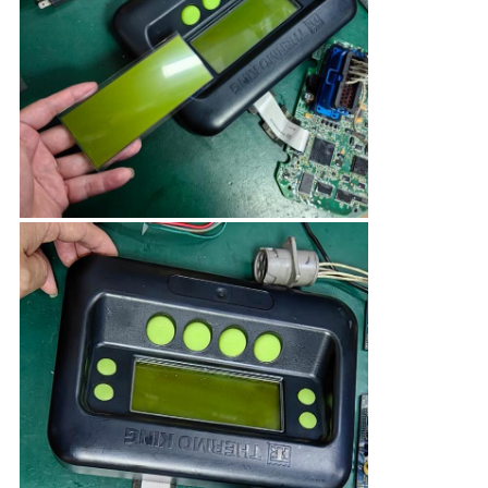
プ
ラ
イ
バ
シ
ー
ポ
リ
シ
ー