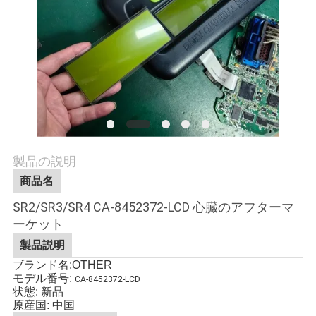
品
質
管
理
製品の説明
連
商品名
絡
SR2/SR3/SR4 CA-8452372-LCD 心臓のアフターマ
く
ーケット
製品説明
だ
ブランド名:OTHER
さ
モデル番号:
CA-8452372-LCD
状態: 新品
原産国: 中国
い