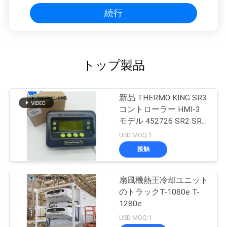
続行
トップ製品
新品 THERMO KING SR3
コントローラー HMI-3
モデル 452726 SR2 SR3
SR4 修理サービス付き
USD MOQ:1
接触
扇風機熱王冷却ユニット
のトラックT-1080e T-
1280e
USD MOQ:1