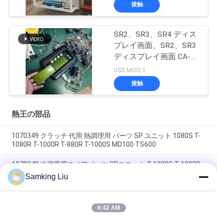
接触
SR2、SR3、SR4 ディス
プレイ画面、SR2、SR3
ディスプレイ画面 CA-
8452372 グリーン ディ
USD MOQ:1
スプレイタイプ LCD画
接触
面 THERMO KING SB210
SB230 HMI アフターマ
ーケット スペアパーツ
熱王の部品
1070349 クラッチ 代用 熱調理用 パーツ SP ユニット 1080S T-
1080R T-1000R T-880R T-1000S MD100 TS600
1070349 冷蔵庫用スペアパーツ SPユニット T-1080S T-1080R
T-1000R T-880R T-1000S MD100 TS600
Samking Liu
T-600M / T-600R / 680Pro,T-800M / T-800R / 880Pro 同じカバ
ーを使用, T-1000M / T-1000R / T-1080Pro 同じカバーを使用
6:42 AM
我々は,THERMO KINGユニットカバー全体のセットを供給しま