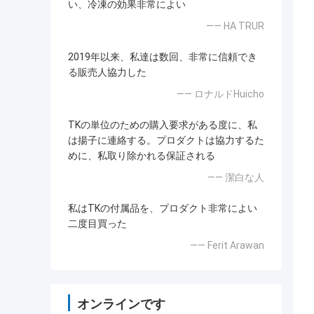
い、冷凍の効果非常によい
—— HA TRUR
2019年以来、私達は数回、非常に信頼でき
る販売人協力した
—— ロナルドHuicho
TKの単位のための購入要求がある度に、私
は揚子に連絡する。プロダクトは協力するた
めに、私取り除かれる保証される
—— 潔白な人
私はTKの付属品を、プロダクト非常によい
二度目買った
—— Ferit Arawan
オンラインです