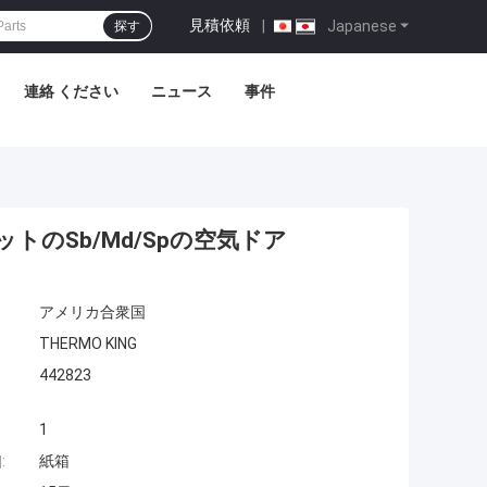
見積依頼
|
Japanese
探す
連絡 ください
ニュース
事件
トのSb/Md/Spの空気ドア
アメリカ合衆国
THERMO KING
442823
1
:
紙箱