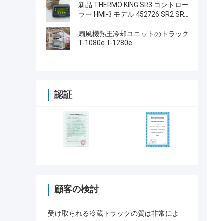
タイプ LCD画面 THERMO KING
新品 THERMO KING SR3 コントロー
SB210 SB230 HMI アフターマーケ
ラー HMI-3 モデル 452726 SR2 SR3
ット スペアパーツ
SR4 修理サービス付き
扇風機熱王冷却ユニットのトラック
T-1080e T-1280e
認証
顧客の検討
受け取られる冷蔵トラックの質は非常によ