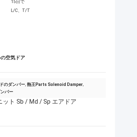
15日で
L/C、T/T
Spの空気ドア
ドのダンパー
,
熱王Parts Solenoid Damper
,
ダンパー
Sb / Md / Sp エアドア