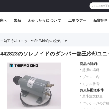
家へ
製品
わたしたち に つい て
工場 ツアー
品質管理
パー熱王冷却ユニットのSb/Md/Spの空気ドア
442823のソレノイドのダンパー熱王冷却ユニッ
商品の詳細:
起源の場所:
ブランド名:
モデル番号:
お支払配送条件:
最小注文数量:
パッケージの詳細