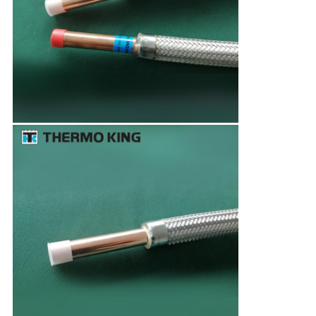
ニ
ュ
ー
ス
事
件
地
図