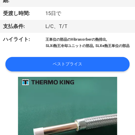
た
細:
ち
受渡し時間:
15日で
に
支払条件:
L/C、T/T
つ
,
ハイライト:
王単位の部品のVibrasorberの熱排出
,
い
SLXi熱王冷却ユニットの部品
SLXe熱王単位の部品
て
ベストプライス
工
場
ツ
ア
ー