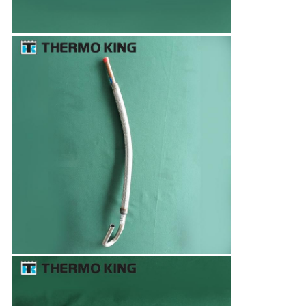
プ
ラ
イ
バ
シ
ー
ポ
リ
シ
ー