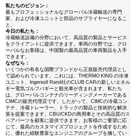
私たちのビジョン：
最もプロフェッショナルなグローバル冷蔵輸送の専門
家、および冷凍ユニットと部品のサプライヤーになるこ
と。
今日の私たち：
冷蔵輸送設備の分野において、高品質の製品とサービス
をクライアントに提供できます。車両の分野では、グロ
ーバルなお客様は、中国製の最高品質の車両製品を入手
できます。
なぜなら：
いくつかの有名な国際ブランドから正規販売代理店とし
て認められています。これには、
THERMO KING
の冷凍
ユニット、Ingersoll Rand社の
CLUB CAR
の新しいエネル
ギー電気ゴルフバギーと観光車が含まれます。私たち
は、グローバルコンテナのリーディングメーカーである
CIMC
の販売代理店です。したがって、CIMCの冷蔵コン
テナ、冷蔵トレーラー、トラックの製品と技術的な解決
策を提案できます。CBU/CKDの商用車とその高品質のス
ペアパーツを顧客に提供できます。
お客様のご要望に応
じて、最高のカスタマイズプロジェクトを作成するため
に、優れた経験豊富なエンジニアのグループを擁してい