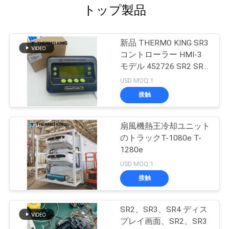
トップ製品
新品 THERMO KING SR3
コントローラー HMI-3
モデル 452726 SR2 SR3
SR4 修理サービス付き
USD MOQ:1
接触
扇風機熱王冷却ユニット
のトラックT-1080e T-
1280e
USD MOQ:1
接触
SR2、SR3、SR4 ディス
プレイ画面、SR2、SR3