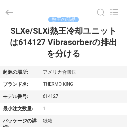
©
2020
-
2026
YANGTZE
熱王の部品
MOTORS
INDUSTRY
SLXe/SLXi熱王冷却ユニット
家
CO.,
LIMITED.
All
は614127 Vibrasorberの排出
へ
Rights
Reserved.
を分ける
製
品
起源の場所:
アメリカ合衆国
THERMO KING
ブランド名:
わ
614127
モデル番号:
た
1
最小注文数量:
し
パッケージの詳
紙箱