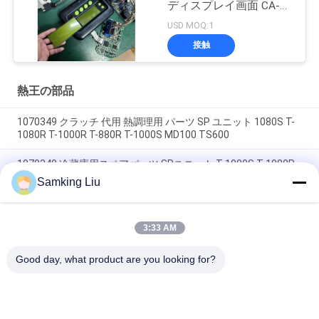
ディスプレイ画面 CA-
8452372 グリーン ディ
USD MOQ:1
スプレイタイプ LCD画
接触
面 THERMO KING SB210
SB230 HMI アフターマ
ーケット スペアパーツ
熱王の部品
1070349 クラッチ 代用 熱調理用 パーツ SP ユニット 1080S T-
1080R T-1000R T-880R T-1000S MD100 TS600
1070349 冷蔵庫用スペアパーツ SPユニット T-1080S T-1080R
T-1000R T-880R T-1000S MD100 TS600
Samking Liu
T-600M / T-600R / 680Pro,T-800M / T-800R / 880Pro 同じカバ
ーを使用, T-1000M / T-1000R / T-1080Pro 同じカバーを使用
3:33 AM
我々は,THERMO KINGユニットカバー全体のセットを供給しま
す
Good day, what product are you looking for?
人気カテゴリ
すべて