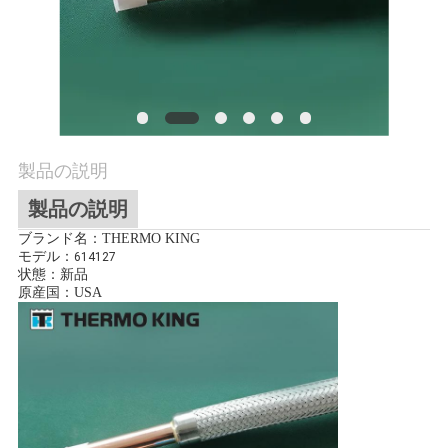
品
質
管
理
製品の説明
製品の説明
連
ブランド名：THERMO KING
モデル：
614127
絡
状態：新品
原産国：USA
く
だ
さ
い