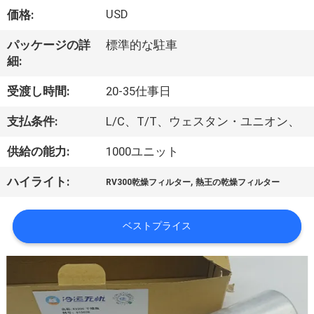
た
USD
価格:
ち
パッケージの詳
標準的な駐車
に
細:
つ
受渡し時間:
20-35仕事日
い
支払条件:
L/C、T/T、ウェスタン・ユニオン、
て
供給の能力:
1000ユニット
,
ハイライト:
工
RV300乾燥フィルター
熱王の乾燥フィルター
場
ベストプライス
ツ
ア
ー