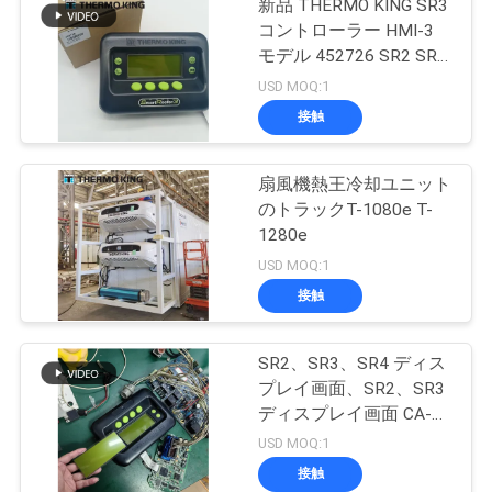
新品 THERMO KING SR3
コントローラー HMI-3
モデル 452726 SR2 SR3
SR4 修理サービス付き
USD MOQ:1
接触
扇風機熱王冷却ユニット
のトラックT-1080e T-
1280e
USD MOQ:1
接触
SR2、SR3、SR4 ディス
プレイ画面、SR2、SR3
ディスプレイ画面 CA-
8452372 グリーン ディ
USD MOQ:1
スプレイタイプ LCD画
接触
面 THERMO KING SB210