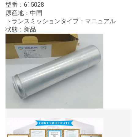
型番：615028
原産地：中国
ニ
トランスミッションタイプ：マニュアル
状態：新品
ュ
ー
ス
事
件
地
図