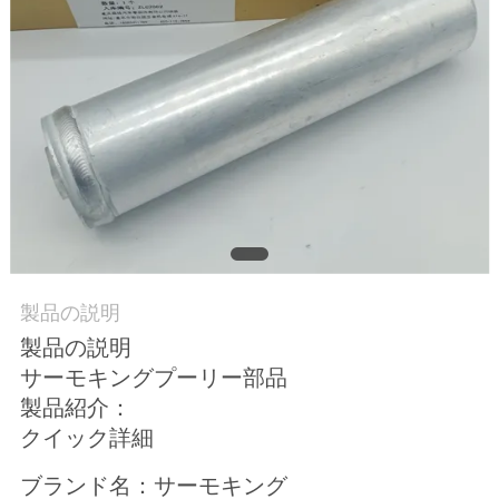
品
質
管
理
連
絡
製品の説明
製品の説明
く
サーモキングプーリー部品
だ
製品紹介：
クイック詳細
さ
ブランド名：サーモキング
い