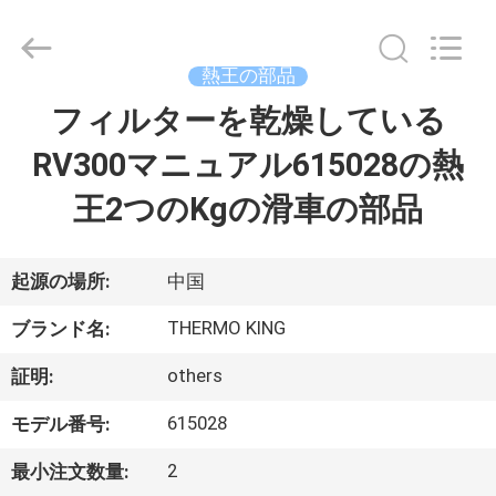
©
2020
-
2026
YANGTZE
熱王の部品
MOTORS
INDUSTRY
フィルターを乾燥している
家
CO.,
LIMITED.
All
RV300マニュアル615028の熱
へ
Rights
Reserved.
王2つのKgの滑車の部品
製
品
起源の場所:
中国
THERMO KING
ブランド名:
わ
others
証明:
た
615028
モデル番号:
し
2
最小注文数量: