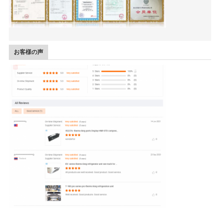
プ
ラ
イ
お客様の声
バ
シ
ー
ポ
リ
シ
ー