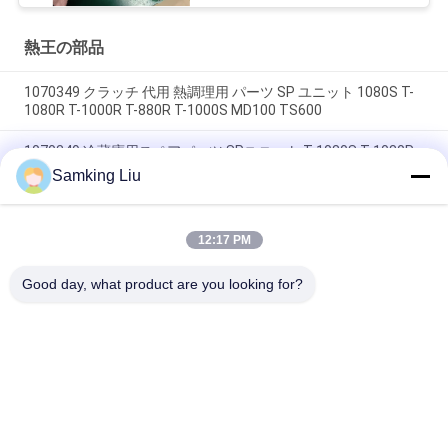
SB230 HMI アフターマ
ーケット スペアパーツ
熱王の部品
1070349 クラッチ 代用 熱調理用 パーツ SP ユニット 1080S T-
1080R T-1000R T-880R T-1000S MD100 TS600
1070349 冷蔵庫用スペアパーツ SPユニット T-1080S T-1080R
T-1000R T-880R T-1000S MD100 TS600
Samking Liu
T-600M / T-600R / 680Pro,T-800M / T-800R / 880Pro 同じカバ
ーを使用, T-1000M / T-1000R / T-1080Pro 同じカバーを使用
12:17 PM
我々は,THERMO KINGユニットカバー全体のセットを供給しま
す
Good day, what product are you looking for?
人気カテゴリ
すべて
熱ヴァン王の冷却ユ
熱王冷却ユニット
ニット
キャリアの冷却ユニ