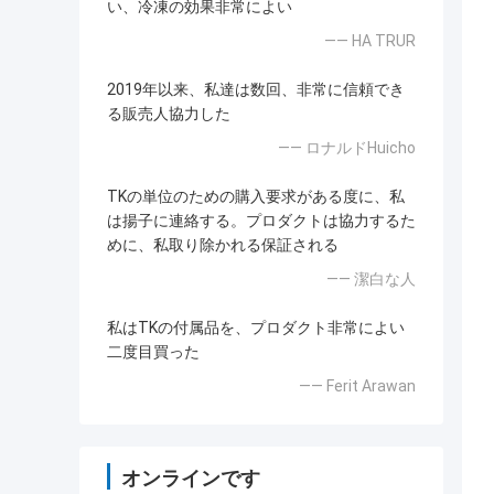
い、冷凍の効果非常によい
—— HA TRUR
2019年以来、私達は数回、非常に信頼でき
る販売人協力した
—— ロナルドHuicho
TKの単位のための購入要求がある度に、私
は揚子に連絡する。プロダクトは協力するた
めに、私取り除かれる保証される
—— 潔白な人
私はTKの付属品を、プロダクト非常によい
二度目買った
—— Ferit Arawan
オンラインです