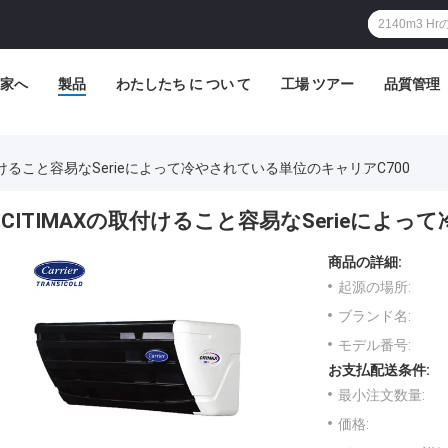
家へ
製品
わたしたち に つい て
工場 ツアー
品質管理
取付けること容易なSerieによって冷やされている単位のキャリアC700
CITIMAXの取付けること容易なSerieによ
商品の詳細:
起源の場所:
ブランド名:
モデル番号:
お支払配送条件:
最小注文数量:
価格: