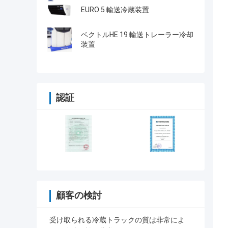
EURO 5 輸送冷蔵装置
ベクトルHE 19 輸送トレーラー冷却
装置
認証
顧客の検討
受け取られる冷蔵トラックの質は非常によ