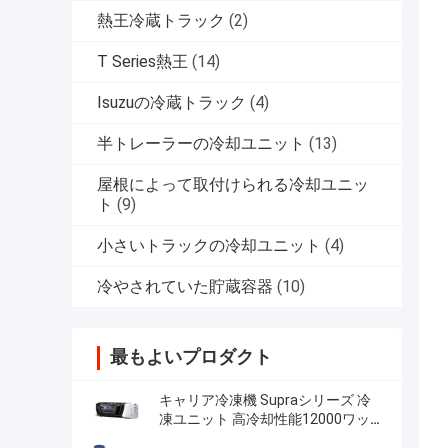
熱王冷蔵トラック
(2)
T Series熱王
(14)
Isuzuの冷蔵トラック
(4)
半トレーラーの冷却ユニット
(13)
屋根によって取付けられる冷却ユニッ
ト
(9)
小さいトラックの冷却ユニット
(4)
冷やされていた貯蔵容器
(10)
最もよいプロダクト
キャリア冷凍機 Supraシリーズ 冷
凍ユニット 高冷却性能12000ワット
堅牢なデザイン