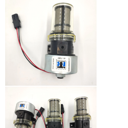
プ
ラ
イ
バ
シ
ー
ポ
リ
シ
ー