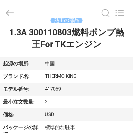
©
2020
-
2026
YANGTZE
熱王の部品
MOTORS
INDUSTRY
1.3A 300110803燃料ポンプ熱
家
CO.,
LIMITED.
All
王For TKエンジン
へ
Rights
Reserved.
製
起源の場所:
中国
品
THERMO KING
ブランド名:
417059
モデル番号:
わ
2
最小注文数量:
た
USD
価格:
し
パッケージの詳
標準的な駐車