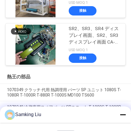
USD MOQ:1
接触
SR2、SR3、SR4 ディス
プレイ画面、SR2、SR3
ディスプレイ画面 CA-
8452372 グリーン ディ
USD MOQ:1
スプレイタイプ LCD画
接触
面 THERMO KING SB210
SB230 HMI アフターマ
ーケット スペアパーツ
熱王の部品
1070349 クラッチ 代用 熱調理用 パーツ SP ユニット 1080S T-
1080R T-1000R T-880R T-1000S MD100 TS600
1070349 冷蔵庫用スペアパーツ SPユニット T-1080S T-1080R
T-1000R T-880R T-1000S MD100 TS600
Samking Liu
T-600M / T-600R / 680Pro,T-800M / T-800R / 880Pro 同じカバ
ーを使用, T-1000M / T-1000R / T-1080Pro 同じカバーを使用