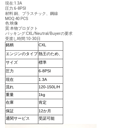
現在:1.3A
圧力:6-8PSI
材料:銅、プラスチック、鋼線
ニ
MOQ:40 PCS
色:映像
ュ
質:本物プロダクト
パッキング:CXL/Neutral/Buyerの要求
ー
受渡し時間:10-30日
銘柄
CXL
ス
エンジンのタイプ
熱王のため、
サイズ
標準
事
圧力
6-8PSI
現在
1.3A
件
流れ
120-150L/H
重量
1kg
地
在庫
肯定
保証
12か月
図
通関サービス
受諾可能