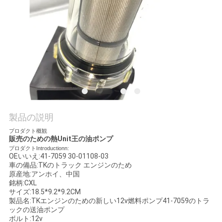
品
質
管
理
連
製品の説明
プロダクト概観
絡
販売のための熱Unit王の油ポンプ
プロダクトIntroductionn:
く
OEいいえ:41-7059 30-01108-03
車の備品:TKのトラック エンジンのため
原産地:アンホイ、中国
だ
銘柄:CXL
サイズ:18.5*9.2*9.2CM
さ
製品名:TKエンジンのための新しい12v燃料ポンプ41-7059のトラ
ックの送油ポンプ
い
ボルト:12v