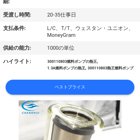
た
細:
ち
受渡し時間:
20-35仕事日
に
支払条件:
L/C、T/T、ウェスタン・ユニオン、
MoneyGram
つ
い
供給の能力:
1000の単位
て
,
ハイライト:
300110803燃料ポンプの熱王
,
1.3A燃料ポンプの熱王
300110803熱王燃料ポンプ
工
ベストプライス
場
ツ
ア
ー