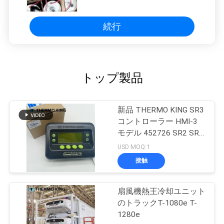
続行
トップ製品
新品 THERMO KING SR3
コントローラー HMI-3
モデル 452726 SR2 SR3
SR4 修理サービス付き
USD MOQ:1
接触
扇風機熱王冷却ユニット
のトラックT-1080e T-
1280e