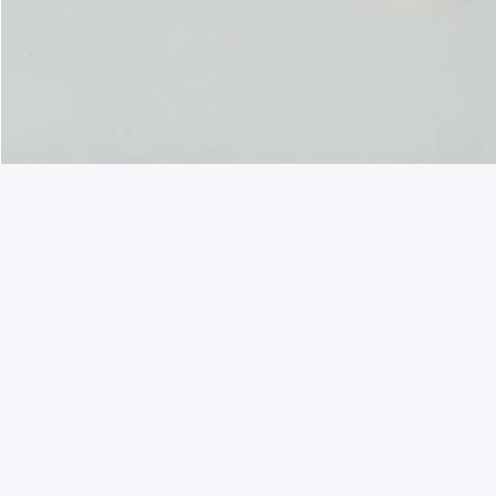
,
,
タグ:
CSAの熱王Parts
781185熱王Parts
250hp熱王Parts
連絡先の詳細
YANGTZE MOTORS INDUSTRY CO., LIMITED
私達に直
コンタクトパーソン:
Samking Liu
電話番号:
17880280241
ファックス:
86-023-67808157