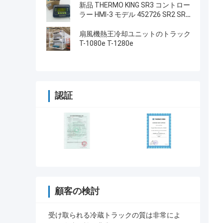
タイプ LCD画面 THERMO KING
新品 THERMO KING SR3 コントロー
SB210 SB230 HMI アフターマーケ
ラー HMI-3 モデル 452726 SR2 SR3
ット スペアパーツ
SR4 修理サービス付き
扇風機熱王冷却ユニットのトラック
T-1080e T-1280e
認証
顧客の検討
受け取られる冷蔵トラックの質は非常によ