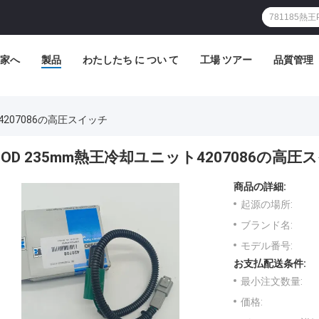
家へ
製品
わたしたち に つい て
工場 ツアー
品質管理
4207086の高圧スイッチ
OD 235mm熱王冷却ユニット4207086の高圧
商品の詳細:
起源の場所:
ブランド名:
モデル番号:
お支払配送条件:
最小注文数量:
価格: