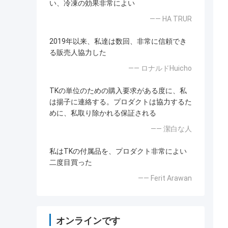
い、冷凍の効果非常によい
—— HA TRUR
2019年以来、私達は数回、非常に信頼でき
る販売人協力した
—— ロナルドHuicho
TKの単位のための購入要求がある度に、私
は揚子に連絡する。プロダクトは協力するた
めに、私取り除かれる保証される
—— 潔白な人
私はTKの付属品を、プロダクト非常によい
二度目買った
—— Ferit Arawan
オンラインです