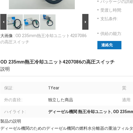
パッケージの詳細
受渡し時間:
支払条件:
供給の能力:
大画像 :
OD 235mm熱王冷却ユニット4207086
の高圧スイッチ
連絡先
OD 235mm熱王冷却ユニット4207086の高圧スイッチ
説明
保証:
1Year
質:
外の直径::
独立した商品
適用:
ハイライト:
ディーゼル機関 熱王冷却ユニット
,
OD 23
製品の説明
ディーゼル機関のためのディーゼル機関の燃料水分離器の重油フィル