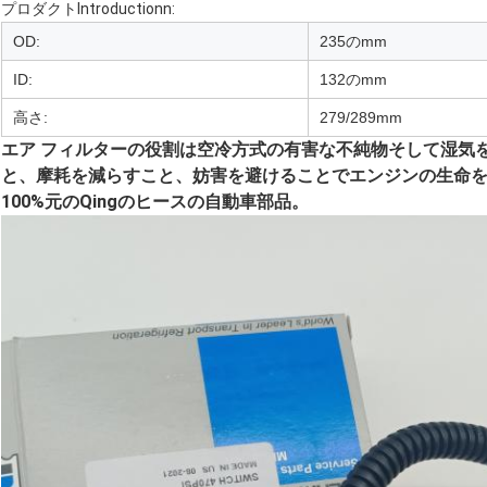
プロダクトIntroductionn:
OD:
235のmm
ID:
132のmm
高さ:
279/289mm
エア フィルターの役割は空冷方式の有害な不純物そして湿気
と、摩耗を減らすこと、妨害を避けることでエンジンの生命
100%元のQingのヒースの自動車部品。