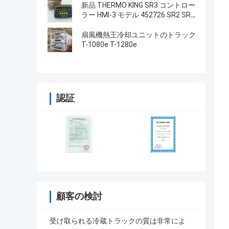
タイプ LCD画面 THERMO KING
新品 THERMO KING SR3 コントロー
SB210 SB230 HMI アフターマーケ
ラー HMI-3 モデル 452726 SR2 SR3
ット スペアパーツ
SR4 修理サービス付き
扇風機熱王冷却ユニットのトラック
T-1080e T-1280e
認証
顧客の検討
受け取られる冷蔵トラックの質は非常によ