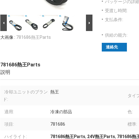
パッケージの詳細
受渡し時間:
支払条件:
供給の能力:
大画像 :
781686熱王Parts
連絡先
781686熱王Parts
説明
冷却ユニットのブラン
熱王
タイプ
ド:
適用:
冷凍の部品
色:
項目:
781686
標準:
ハイライト:
781686熱王Parts
,
24V熱王Parts
,
781686熱王