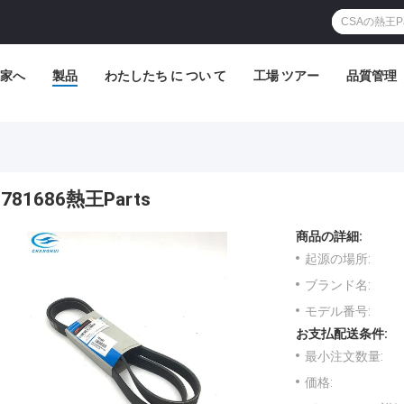
家へ
製品
わたしたち に つい て
工場 ツアー
品質管理
781686熱王Parts
商品の詳細:
起源の場所:
ブランド名:
モデル番号:
お支払配送条件:
最小注文数量:
価格: