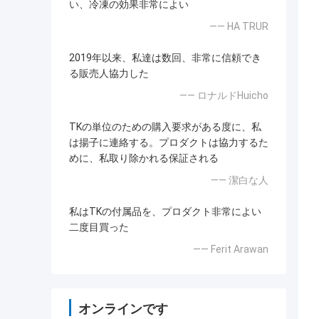
い、冷凍の効果非常によい
—— HA TRUR
2019年以来、私達は数回、非常に信頼でき
る販売人協力した
—— ロナルドHuicho
TKの単位のための購入要求がある度に、私
は揚子に連絡する。プロダクトは協力するた
めに、私取り除かれる保証される
—— 潔白な人
私はTKの付属品を、プロダクト非常によい
二度目買った
—— Ferit Arawan
オンラインです