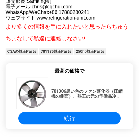
販売部長:Samking劉
電子メール:chris@cqchui.com
WhatsApp/WeChat:+86 17880280241
ウェブサイト:www.refrigeration-unit.com
より多くの情報を手に入れたいと思ったらちゅう
ちょなしで私達に連絡しなさい!
CSAの熱王Parts
781185熱王Parts
250hp熱王Parts
最高の価格で
781306黒い色のファン蒸化器（圧縮
機の側面）、熱王の元の予備品冷却
装置ファン
続行