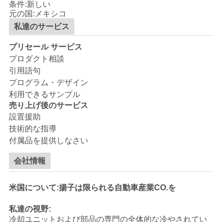
条件:新しい
元の国:メキシコ
私達のサービス
ニ
プリセール サービス
ュ
プロダクト相談
ー
引用語句
プログラム・デザイン
ス
利用できるサンプル
売り上げ後のサービス
設置援助
事
技術的な指導
付属品を提供しなさい
件
会社情報
地
米国について:揚子は限られる自動車産業CO.を
図
私達の視野:
冷却ユニットおよび部品の専門の全体的な冷やされてい