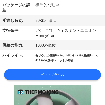
た
パッケージの詳
標準的な駐車
ち
細:
に
受渡し時間:
20-35仕事日
つ
支払条件:
L/C、T/T、ウェスタン・ユニオン、
MoneyGram
い
て
供給の能力:
1000の単位
,
,
ハイライト:
セリウムの熱王Parts
ステンレス鋼の熱王Parts
417064の冷却ユニットの部品
工
場
ベストプライス
ツ
ア
ー