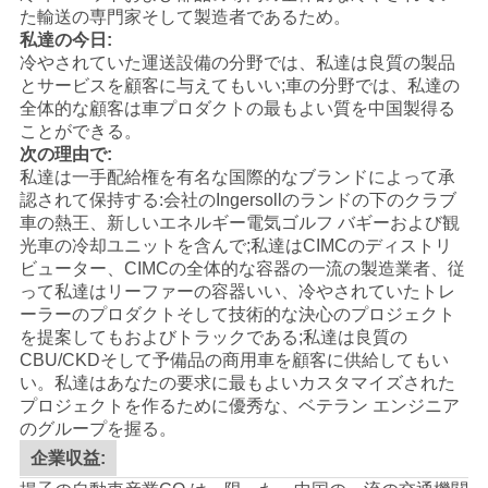
た輸送の専門家そして製造者であるため。
プ
私達の今日:
ラ
冷やされていた運送設備の分野では、私達は良質の製品
とサービスを顧客に与えてもいい;車の分野では、私達の
イ
全体的な顧客は車プロダクトの最もよい質を中国製得る
ことができる。
バ
次の理由で:
私達は一手配給権を有名な国際的なブランドによって承
シ
認されて保持する:会社のIngersollのランドの下の
クラブ
車
の
熱王
、新しいエネルギー電気ゴルフ バギーおよび観
ー
光車の冷却ユニットを含んで;私達は
CIMC
のディストリ
ビューター、CIMCの全体的な容器の一流の製造業者、従
ポ
って私達はリーファーの容器いい、冷やされていたトレ
ーラーのプロダクトそして技術的な決心のプロジェクト
リ
を提案してもおよびトラックである;私達は良質の
CBU/CKDそして予備品の商用車を顧客に供給してもい
シ
い。
私達はあなたの要求に最もよいカスタマイズされた
プロジェクトを作るために優秀な、ベテラン エンジニア
ー
のグループを握る。
企業収益: