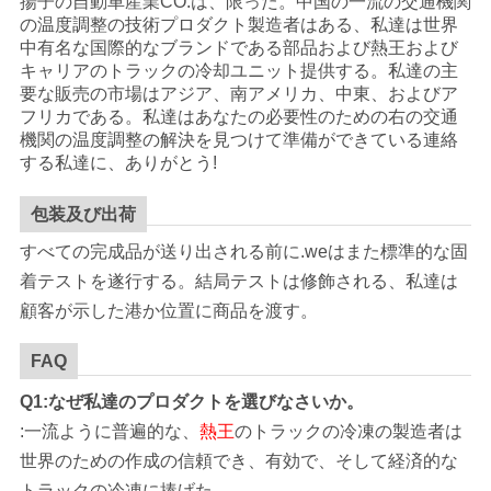
揚子の自動車産業CO.は、限った。中国の一流の交通機関
の温度調整の技術プロダクト製造者はある、私達は世界
中有名な国際的なブランドである部品および熱王および
キャリアのトラックの冷却ユニット提供する。私達の主
要な販売の市場はアジア、南アメリカ、中東、およびア
フリカである。私達はあなたの必要性のための右の交通
機関の温度調整の解決を見つけて準備ができている連絡
する私達に、ありがとう!
包装及び出荷
すべての完成品が送り出される前に.weはまた標準的な固
着テストを遂行する。結局テストは修飾される、私達は
顧客が示した港か位置に商品を渡す。
FAQ
Q1:なぜ私達のプロダクトを選びなさいか。
:一流ように普遍的な、
熱王
のトラックの冷凍の製造者は
世界のための作成の信頼でき、有効で、そして経済的な
トラックの冷凍に捧げた。