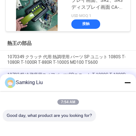
プレイ画面、SR2、SR3
ディスプレイ画面 CA-
8452372 グリーン ディ
USD MOQ:1
スプレイタイプ LCD画
接触
面 THERMO KING SB210
SB230 HMI アフターマ
ーケット スペアパーツ
熱王の部品
1070349 クラッチ 代用 熱調理用 パーツ SP ユニット 1080S T-
1080R T-1000R T-880R T-1000S MD100 TS600
1070349 冷蔵庫用スペアパーツ SPユニット T-1080S T-1080R
T-1000R T-880R T-1000S MD100 TS600
Samking Liu
T-600M / T-600R / 680Pro,T-800M / T-800R / 880Pro 同じカバ
ーを使用, T-1000M / T-1000R / T-1080Pro 同じカバーを使用
7:54 AM
我々は,THERMO KINGユニットカバー全体のセットを供給しま
す
Good day, what product are you looking for?
人気カテゴリ
すべて