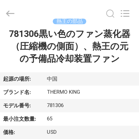
©
2020
-
2026
YANGTZE
熱王の部品
MOTORS
INDUSTRY
781306黒い色のファン蒸化器
家
CO.,
LIMITED.
All
（圧縮機の側面）、熱王の元
へ
Rights
Reserved.
の予備品冷却装置ファン
製
品
起源の場所:
中国
THERMO KING
ブランド名:
わ
781306
モデル番号:
た
65
最小注文数量:
し
USD
価格: