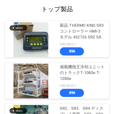
トップ製品
新品 THERMO KING SR3
コントローラー HMI-3
モデル 452726 SR2 SR3
SR4 修理サービス付き
USD MOQ:1
接触
扇風機熱王冷却ユニット
のトラックT-1080e T-
1280e
USD MOQ:1
接触
SR2、SR3、SR4 ディス