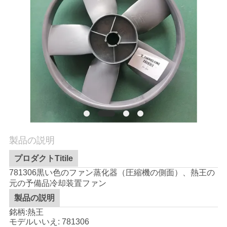
品
質
管
理
連
絡
製品の説明
プロダクトTitile
く
781306黒い色のファン蒸化器（圧縮機の側面）、熱王の
だ
元の予備品冷却装置ファン
製品の説明
さ
銘柄:熱王
い
モデルいいえ:
781306