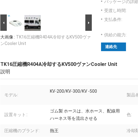
パッケージの詳細
受渡し時間:
支払条件:
供給の能力:
大画像 :
TK16圧縮機R404A冷却するKV500ヴァ
ンCooler Unit
連絡先
TK16圧縮機R404A冷却するKV500ヴァンCooler Unit
説明
KV-200/KV-300/KV -500
モデル:
製品名
ゴム製 ホースは、水ホース、配線用
設置キット::
色:
ハーネス等を流出させる
圧縮機のブランド:
熱王
冷却剤