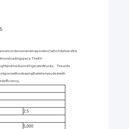
る
channelcondenserandevaporatorのwhichdeliversthe
andmoreloadingspace.TheKV-
lightandmediumrefrigeratedtrucks。Theunits
oitgoeswithoutsayingthatwhenyoudealwith
ndefficiency。
2.5
5,000