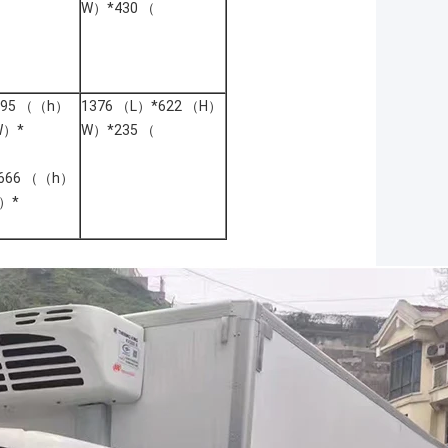
W）*430 （
595 （（h）
1376 （L）*622 （H）
W）*
W）*235 （
*666 （（h）
）*