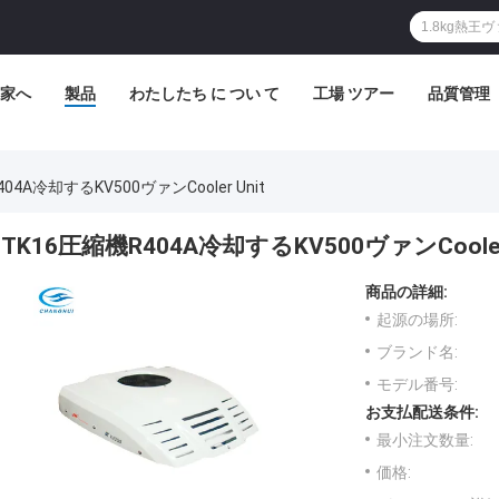
家へ
製品
わたしたち に つい て
工場 ツアー
品質管理
04A冷却するKV500ヴァンCooler Unit
TK16圧縮機R404A冷却するKV500ヴァンCooler 
商品の詳細:
起源の場所:
ブランド名:
モデル番号:
お支払配送条件:
最小注文数量:
価格: