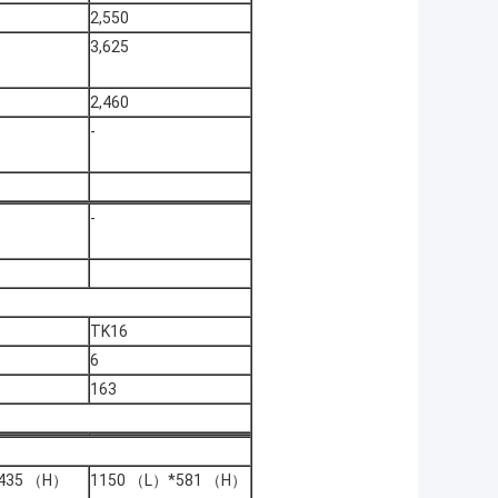
2,550
3,625
2,460
-
-
TK16
6
163
435 （H）
1150 （L）*581 （H）