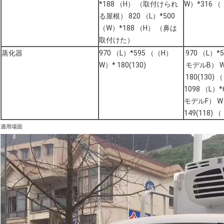
*188 （H） （取付けられ
W）*316 （
る屋根） 820 （L）*500
（W）*188 （H） （鼻は
取付けた）
蒸化器
970 （L）*595 （（H）
970 （L）*
W）* 180(130)
モデルB） 
180(130) （
1098 （L）
モデルF） W
149(118) （
適用場面