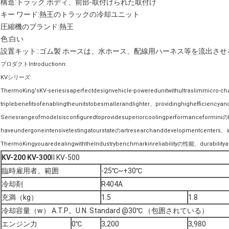
構造:トラック ボディ、前部-取付けられた取付け
キー ワード:熱王のトラックの冷却ユニット
圧縮機のブランド:熱王
色:白い
設置キット::ゴム製 ホースは、水ホース、配線用ハーネス等を流出させ
プロダクトIntroductionn:
KVシリーズ:
ThermoKing'sKV-seriesisaperfectdesignvehicle-poweredunitwithultraslimmicro-
triplebenefitsofenablingtheunitstobesmallerandlighter、providinghighefficiency
Seriesrangeofmodelsisconfiguredtoprovidesuperiorcoolingperformanceforminiの
haveundergoneintensivetestingatourstateのartresearchanddevelopmentcenters、s
ThermoKingyouaredealingwiththeIndustrybenchmarkinreliabilityの性能、durabilitya
KV-200 KV-300
Ⅱ KV-500
臨時雇用者。範囲
-25℃~+30℃
冷却剤
R404A
充満（kg）
1.5
1.8
冷却容量（w） A.T.P。U.N. Standard @30℃ （包囲されている）
エンジン力
0℃
3,200
3,980