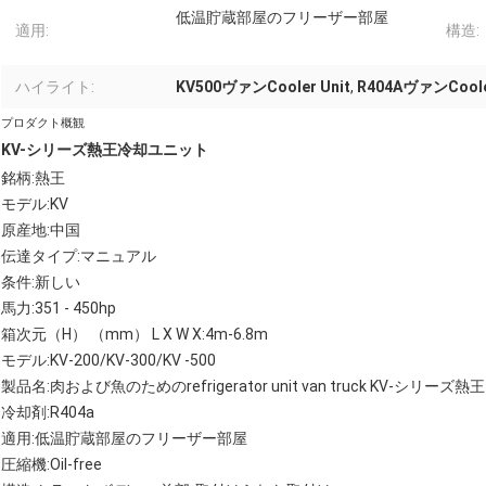
低温貯蔵部屋のフリーザー部屋
適用:
構造:
ハイライト:
KV500ヴァンCooler Unit
,
R404AヴァンCooler
プロダクト概観
KV-シリーズ熱王冷却ユニット
銘柄:熱王
モデル:KV
原産地:中国
伝達タイプ:マニュアル
条件:新しい
馬力:351 - 450hp
箱次元（H） （mm） L X W X:4m-6.8m
モデル:KV-200/KV-300/KV -500
製品名:肉および魚のためのrefrigerator unit van truck KV-シリーズ熱王
冷却剤:R404a
適用:低温貯蔵部屋のフリーザー部屋
圧縮機:Oil-free