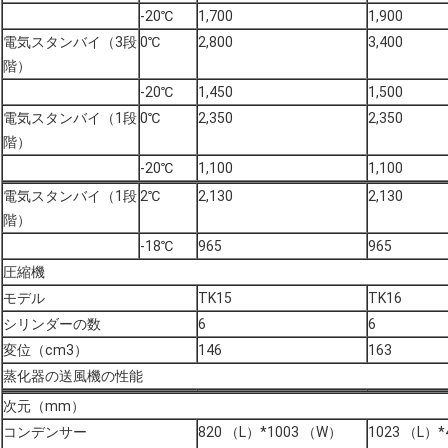
-20℃
1,700
1,900
電気スタンバイ（3段
0℃
2,800
3,400
階）
-20℃
1,450
1,500
電気スタンバイ（1段
0℃
2,350
2,350
階）
-20℃
1,100
1,100
電気スタンバイ（1段
2℃
2,130
2,130
階）
-18℃
965
965
圧縮機
モデル
TK15
TK16
シリンダーの数
6
6
変位（cm3）
146
163
蒸化器の送風機の性能
次元（mm）
コンデンサー
820 （L）*1003 （W）
1023 （L）*