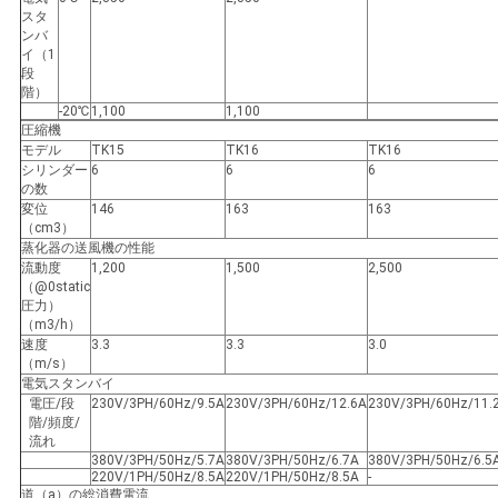
プ
スタ
ンバ
イ（1
ラ
段
階）
イ
-20℃
1,100
1,100
圧縮機
バ
モデル
TK15
TK16
TK16
シリンダー
6
6
6
の数
シ
変位
146
163
163
（cm3）
ー
蒸化器の送風機の性能
流動度
1,200
1,500
2,500
ポ
（@0static
圧力）
（m3/h）
リ
速度
3.3
3.3
3.0
（m/s）
シ
電気スタンバイ
電圧/段
230V/3PH/60Hz/9.5A
230V/3PH/60Hz/12.6A
230V/3PH/60Hz/11.
ー
階/頻度/
流れ
380V/3PH/50Hz/5.7A
380V/3PH/50Hz/6.7A
380V/3PH/50Hz/6.5
220V/1PH/50Hz/8.5A
220V/1PH/50Hz/8.5A
-
道（a）の総消費電流