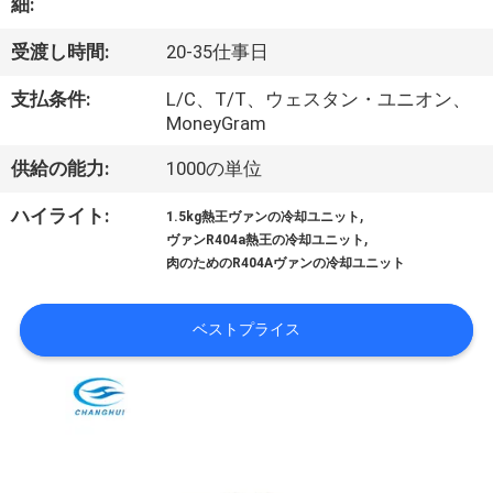
た
細:
ち
受渡し時間:
20-35仕事日
に
支払条件:
L/C、T/T、ウェスタン・ユニオン、
MoneyGram
つ
い
供給の能力:
1000の単位
て
,
ハイライト:
1.5kg熱王ヴァンの冷却ユニット
,
ヴァンR404a熱王の冷却ユニット
肉のためのR404Aヴァンの冷却ユニット
工
ベストプライス
場
ツ
ア
ー