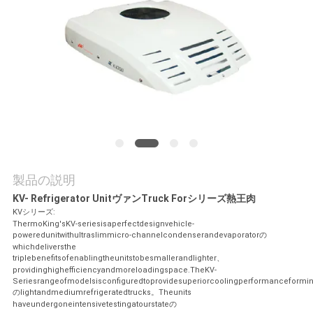
品
質
管
理
連
製品の説明
絡
KV- Refrigerator UnitヴァンTruck Forシリーズ熱王肉
KVシリーズ:
く
ThermoKing'sKV-seriesisaperfectdesignvehicle-
poweredunitwithultraslimmicro-channelcondenserandevaporatorの
だ
whichdeliversthe
triplebenefitsofenablingtheunitstobesmallerandlighter、
providinghighefficiencyandmoreloadingspace.TheKV-
さ
Seriesrangeofmodelsisconfiguredtoprovidesuperiorcoolingperformanceformin
のlightandmediumrefrigeratedtrucks。Theunits
い
haveundergoneintensivetestingatourstateの