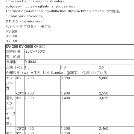
artresearchanddevelopmentcenters、
soitgoeswithoutsayingthatwhenyoudealwith
ThermoKingyouaredealingwiththeIndustrybenchmarkinreliabilityの性能、
ニ
durabilityandefficiency。
プロダクトIntroductionn:
KVシリーズ プロダクト モデル:
ュ
.KV-200
.KV-300Ⅱ
ー
.KV-500
KV-200 KV-300
Ⅱ KV-500
臨時雇用
-25℃~+30℃
ス
者。範囲
冷却剤
R-404A
充満（kg）
1.5
1.8
2.5
冷却容量（w） A.T.P。U.N. Standard @30℃ （包囲されている）
事
エン
0℃
3,200
3,980
5,000
ジン
件
力
-20℃
1,700
1,900
2,550
電気
0℃
2,800
3,400
3,625
スタ
地
ンバ
イ（3
図
段
階）
-20℃
1,450
1,500
2,460
電気
0℃
2,350
2,350
-