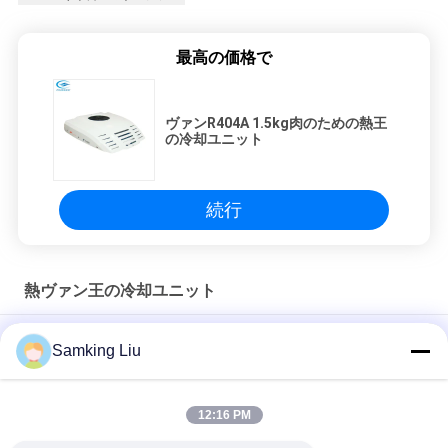
最高の価格で
ヴァンR404A 1.5kg肉のための熱王
の冷却ユニット
続行
熱ヴァン王の冷却ユニット
サーモ・キング 維持冷却 2500m3h トラック用冷蔵庫
Samking Liu
THERMO KING 6気筒 1.2kg 小型バン冷凍ユニット トラックボデ
ィ用
12:16 PM
サーモキングバン 24VDC 18A 2.5kg 冷凍ユニット