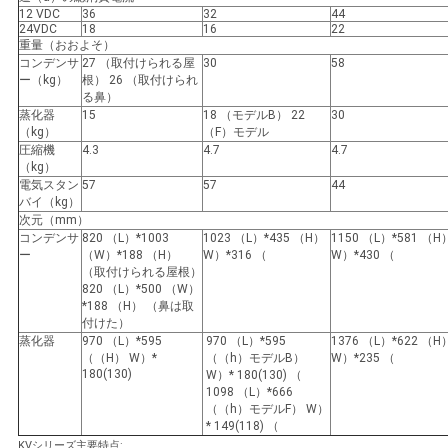
12 VDC
36
32
44
24VDC
18
16
22
重量（おおよそ）
コンデンサ
27 （取付けられる屋
30
58
ー（kg）
根） 26 （取付けられ
る鼻）
蒸化器
15
18 （モデルB） 22
30
（kg）
（F）モデル
圧縮機
4.3
4.7
4.7
（kg）
電気スタン
57
57
44
バイ（kg）
次元（mm）
コンデンサ
820 （L）*1003
1023 （L）*435 （H）
1150 （L）*581 （H
ー
（W）*188 （H）
W）*316 （
W）*430 （
（取付けられる屋根）
820 （L）*500 （W）
*188 （H） （鼻は取
付けた）
蒸化器
970 （L）*595
970 （L）*595
1376 （L）*622 （H
（（H） W）*
（（h）モデルB）
W）*235 （
180(130)
W）* 180(130) （
1098 （L）*666
（（h）モデルF） W）
* 149(118) （
KVシリーズ主要特点: