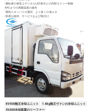
•運転者の便宜上デジタルLED表示との内部タクシー制御
49℃までの周囲温度の操作
•電気スタンバイの選択、より多くの省エネ
•容易な維持、サービスおよび取付け
KV500熱王冷却ユニット
1.8kg熱王ヴァンの冷却ユニット
SV400冷却装置のリーファー