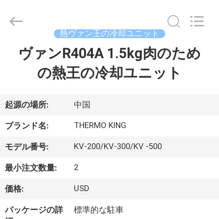
©
2020
-
2026
YANGTZE
熱ヴァン王の冷却ユニット
MOTORS
INDUSTRY
ヴァンR404A 1.5kg肉のため
家
CO.,
LIMITED.
All
の熱王の冷却ユニット
へ
Rights
Reserved.
製
起源の場所:
中国
品
THERMO KING
ブランド名:
KV-200/KV-300/KV -500
モデル番号:
わ
2
最小注文数量:
た
USD
価格:
し
パッケージの詳
標準的な駐車