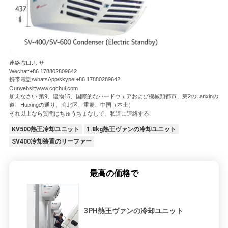
連絡窓口:リサ
Wechat:+86 178802809642
携帯電話/whatsApp/skype:+86 17880289642
Ourwebsit:www.cqchui.com
加えなさい:第9、建物15、国際的なハードウェアおよび機械類都市、第2のLanxinの
道、Huixingの通り、渝北区、重慶、中国（本土）
それ以上なら質問はちゅうちょなしで、私達に連絡する!
KV500熱王冷却ユニット
1.8kg熱王ヴァンの冷却ユニット
SV400冷却装置のリーファー
最高の価格で
3PH熱王ヴァンの冷却ユニット