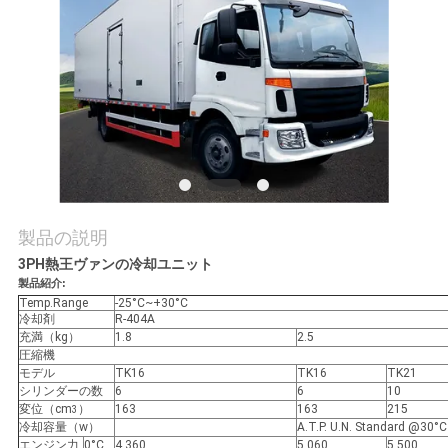
品
質
管
理
連
製品の説明
3PH熱王ヴァンの冷却ユニット
絡
製品紹介:
Temp.Range
-25°C~+30°C
く
冷却剤
R-404A
充満（kg）
1.8
2.5
だ
圧縮機
モデル
TK16
TK16
TK21
シリンダーの数
6
6
10
さ
変位（cm
）
163
163
215
3
冷却容量（w）
A.T.P. U.N. Standard
い
エンジン力
0°C
4,360
5,060
5,500