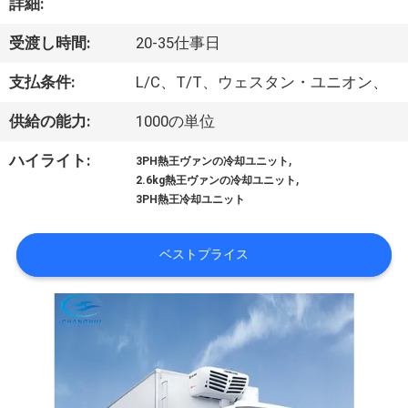
た
詳細:
ち
受渡し時間:
20-35仕事日
に
支払条件:
L/C、T/T、ウェスタン・ユニオン、
つ
供給の能力:
1000の単位
い
,
ハイライト:
3PH熱王ヴァンの冷却ユニット
て
,
2.6kg熱王ヴァンの冷却ユニット
3PH熱王冷却ユニット
工
ベストプライス
場
ツ
ア
ー