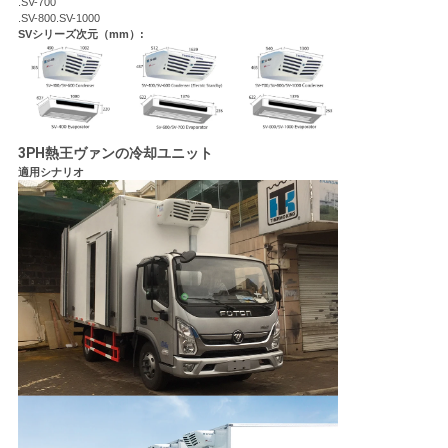
.SV-700
.SV-800.SV-1000
SVシリーズ次元（mm）:
3PH熱王ヴァンの冷却ユニット
適用シナリオ