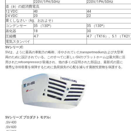
220V/1PH/50Hz
220V/1PH/50Hz
プ
道（a）の総消費電流
12 VDC
40
44
24 VDC
20
22
ラ
重くしなさい（kg、おおよそ）
コンデンサー
35 （130*）
35 （130*）
イ
蒸化器
18
30
圧縮機
4.7
4.7 （TK16）、5.1 （TK2
バ
電気スタンバイ
SVシリーズ:
シ
SVは、ように最高の車動力の略称、冷やされていたtransportmediumおよび大型車
両のために設計されている。このすべてに新しいSVのプラットホームは最大限に活
用されたrefcompressorが装備され、他の多くの証明された部品は、最新式の質に
ー
優秀な冷却容量を保障するために負荷損失の心配を減らす腐敗性貨物を保護する。
ポ
リ
シ
ー
SVシリーズ プロダクト モデル:
.SV-400
.SV-600