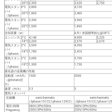
-20°C
2,350
2,620
2,750
電気スタン
0°C
3,800
4,720
バイ
-20°C
1,860
2,460
ニ
（3phase）
電気スタン
0°C
3,300
3,960
ュ
バイ
-20°C
1,500
1,860
（1phase）
冷却容量（w）
A.R.I. 米国標準的な@38°
ー
エンジン力
2°C
4,140
4,900
5,225
-18°C
2,250
2,570
2,670
ス
電気スタン
2°C
3,500
4,350
バイ
-18°C
1,780
2,410
（3phase）
電気スタン
2°C
3,080
3,700
事
バイ
-18°C
1,300
1,730
（1phase）
件
蒸化器の送風機の性能
流動度（m3/h）
1500
2500
（@0static圧
力）
地
速度（m/s）
3.3
3
電気スタンバイ
圧縮機
semi-hermetic
semi-hermetic
図
（3phase:151CC;1phase:129CC）
（3phase:151CC;1phase:1
電圧/段階
380V/3PH/50Hz
380V/3PH/50Hz
230V/3PH/60Hz
230V/3PH/60Hz
Freguency