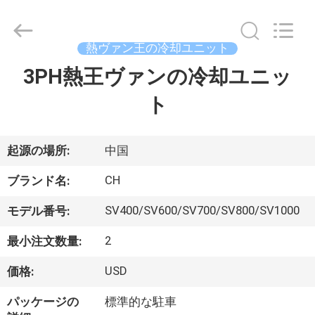
©
2020
-
2026
YANGTZE
熱ヴァン王の冷却ユニット
MOTORS
INDUSTRY
3PH熱王ヴァンの冷却ユニッ
家
CO.,
LIMITED.
All
ト
へ
Rights
Reserved.
製
起源の場所:
中国
品
CH
ブランド名:
SV400/SV600/SV700/SV800/SV1000
モデル番号:
わ
2
最小注文数量:
た
USD
価格:
し
パッケージの
標準的な駐車