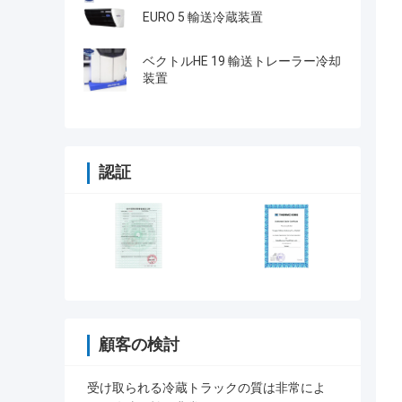
EURO 5 輸送冷蔵装置
ベクトルHE 19 輸送トレーラー冷却
装置
認証
顧客の検討
受け取られる冷蔵トラックの質は非常によ