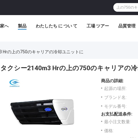
家へ
製品
わたしたち に つい て
工場 ツアー
品質管理
m3 Hrの上の750のキャリアの冷却ユニットに
タクシー2140m3 Hrの上の750のキャリア
商品の詳細:
起源の場所:
ブランド名:
モデル番号:
お支払配送条件:
最小注文数量:
価格: