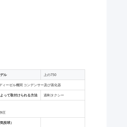
デル
上の750
ディーゼル機関 コンデンサー及び蒸化器
よって取付けられる方法
過剰タクシー
静圧
気投球）
carri