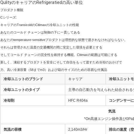
QulityのキャリアのRefrigeratiedの高い単位
プロダクト概観
Cシリーズ:
キャリアのTransicoldのCitimaxの冷却ユニットの性能
あなたのコールド チェーンは制御の下に一貫してある
あなたのtemperature-sensitiveプロダクトは理想的な状態で渡されなければならない。
それらは管理された温度の交通機関の間に安定した環境を必要とする
そしてコールド チェーンの完全性を維持する機能。Citimaxの範囲は可能にする
新しく、凍結するプロダクトを安全にそして自信をもって渡すため冷却のおかげで
力、高い冷凍容量（58までm3）および箱のサイズのための容易な付属品
冷却ユニットのブランド
キャリア
冷却ユニットモ
冷却ユニットのタイプ
主導の自己動力を与えられた結合される
冷却剤
HFC R404a
コンデンサーに
気流
*On高速エンジン操作及び0Pa
気流の容積
2,140m3/Hr
排出の速度（空