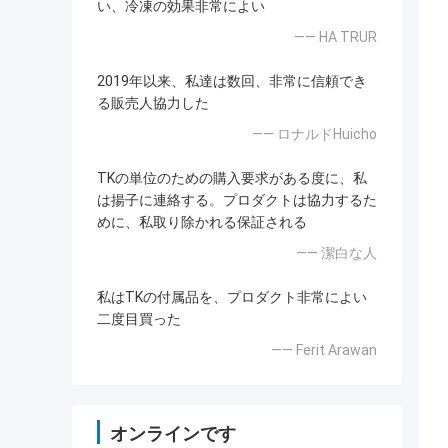
い、冷凍の効果非常によい
—— HA TRUR
2019年以来、私達は数回、非常に信頼でき
る販売人協力した
—— ロナルドHuicho
TKの単位のための購入要求がある度に、私
は揚子に連絡する。プロダクトは協力するた
めに、私取り除かれる保証される
—— 潔白な人
私はTKの付属品を、プロダクト非常によい
二度目買った
—— Ferit Arawan
オンラインです