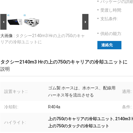
パッケージの詳細
受渡し時間:
支払条件:
供給の能力:
大画像 :
タクシー2140m3 Hrの上の750のキャ
リアの冷却ユニットに
連絡先
タクシー2140m3 Hrの上の750のキャリアの冷却ユニットに
説明
ゴム製 ホースは、水ホース、配線用
設置キット:::
適用::
ハーネス等を流出させる
冷却剤::
R404a
条件::
上の750のキャリアの冷却ユニット
,
2140m
ハイライト:
上の750のタックの冷却ユニット