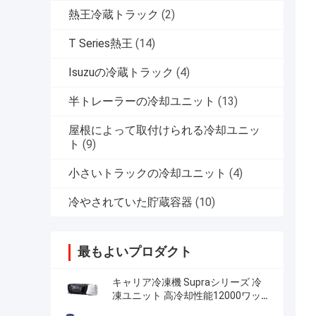
熱王冷蔵トラック
(2)
T Series熱王
(14)
Isuzuの冷蔵トラック
(4)
半トレーラーの冷却ユニット
(13)
屋根によって取付けられる冷却ユニッ
ト
(9)
小さいトラックの冷却ユニット
(4)
冷やされていた貯蔵容器
(10)
最もよいプロダクト
キャリア冷凍機 Supraシリーズ 冷
凍ユニット 高冷却性能12000ワット
堅牢なデザイン