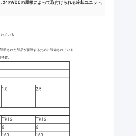
ト
,
24のVDCの屋根によって取付けられる冷却ユニット
,
されている
の証明された部品が保障するために装備されている
維持費。
1.8
2.5
TK16
TK16
6
6
163
163