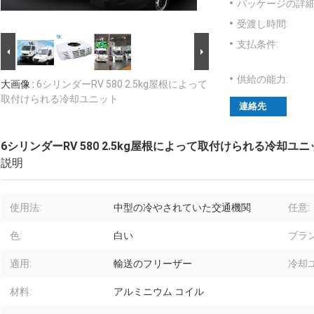
パッケージの詳細
受渡し時間:
支払条件:
供給の能力:
大画像 :
6シリンダーRV 580 2.5kg屋根によって
取付けられる冷却ユニット
連絡先
6シリンダーRV 580 2.5kg屋根によって取付けられる冷却ユニ
説明
使用法:
中型の冷やされていた交通機関
任意:
色:
白い
ブラン
適用:
輸送のフリーザー
冷却
材料:
アルミニウム コイル