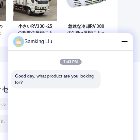
の
小さいRV300 -25
急速な冷却RV 380
よ
の程度の屋根によ
の1.8kg屋根によっ
る
って取付けられる
て取付けられる冷
Samking Liu
冷却ユニット
却ユニット
7:43 PM
Good day, what product are you looking 
for?
ッセージ