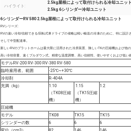
2.5kg屋根によって取付けられる冷却ユニッ
ハイライト:
2.5kg 6シリンダー冷却ユニット
6シリンダーRV 580 2.5kg屋根によって取付けられる冷却ユニット
RVシリーズ:
RVの速い冷却/信頼できる/回転式車ドライブの省略は軽い輸送の冷凍のために、特に設計
そして中型配達車。
新しいRVのプラットホームは最大限に活用された冷房装置、険しいTKの圧縮機および他
高い冷却容量、速くプルダウン式、精密な温度調整、高い信頼性、使いやすくおよび低い
モデルRV-200 RV-300 RV-380 RV-580
臨時雇用者。範囲
-25℃~+30℃
冷却剤
R-404A
充満（kg）
1.10
1.15
1.2
（TK08圧縮
（TK15圧縮
機）
機）
圧縮機
モデル
TK08
TK15
TK15
シリンダーの数
6
6
6
変位（cm3）
82
146
146