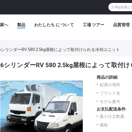
家へ
製品
わたしたち に つい て
工場 ツアー
品質管理
6シリンダーRV 580 2.5kg屋根によって取付けられる冷却ユニット
6シリンダーRV 580 2.5kg屋根によって取
商品の詳細:
起源の場所:
ブランド名:
モデル番号:
お支払配送条件:
最小注文数量:
価格: