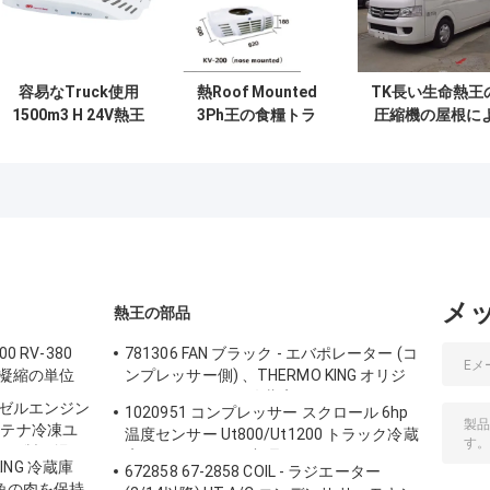
容易なTruck使用
熱Roof Mounted
TK長い生命熱王
1500m3 H 24V熱王
3Ph王の食糧トラ
圧縮機の屋根に
の冷却ユニット
ック冷却装置
って取付けられ
冷却ユニット
メ
熱王の部品
0 RV-380
781306 FAN ブラック - エバポレーター (コ
凍の凝縮の単位
ンプレッサー側) 、THERMO KING オリジ
ナルスペアパーツ冷蔵庫ファン
ィーゼルエンジン
1020951 コンプレッサー スクロール 6hp
ンテナ冷凍ユ
温度センサー Ut800/Ut1200 トラック冷蔵
 中国製工場
庫用 サーモキング部品
KING 冷蔵庫
672858 67-2858 COIL - ラジエーター
 魚の肉を保持