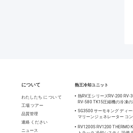
について
熱王冷却ユニット
熱RV王シリーズRV-200 RV-30
わたしたち に つい て
RV-580 TK15圧縮機の冷
工場 ツアー
SG3500 サーモキング デ
品質管理
マリーンジェネレーター コ
連絡 ください
ニット 電動電源 優れた燃費
RV1200S RV1200 THERMO 
ニュース
トラック 冷却システム 設備