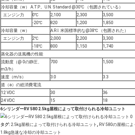
冷却容量（w） A.T.P。U.N. Standard @30℃ （包囲されている）
エンジン力
0℃
2,100
2,300
3,500
-20℃
820
1,200
1,850
冷却容量（w）
A.R.I. 米国標準的な@38℃ （包囲された）
エンジン力
2℃
2,000
2,200
3,300
-18℃
800
1,150
1,740
蒸化器の送風機の性能
流動度（@ 0の静圧、
700
1,500
m3/h）
速度（m/s）
3.0
3.3
道（a）の総消費電流
12 VDC
30
36
24 VDC
15
18
6シリンダーRV 580 2.5kg屋根によって取付けられる冷却ユニット
,
タグ:
2.5kg屋根によって取付けられる冷却ユニット
RV 580の屋根
1.8kg急速な冷却の冷却ユニット