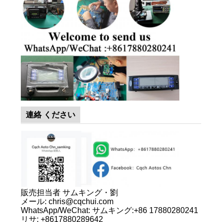
ニ
ュ
ー
ス
連絡 ください
事
件
地
販売担当者 サムキング・劉
図
メール: chris@cqchui.com
WhatsApp/WeChat: サムキング:+86 17880280241
リサ: +8617880289642