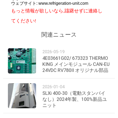
ウェブサイト: www.refrigeration-unit.com
プ
もっと情報が欲しいなら,躊躇せずに連絡し
ラ
てください!
イ
関連ニュース
バ
シ
2026-05-19
ー
4E03661G02/ 673323 THERMO
KING メインモジュール CAN-EU
ポ
24VDC RV780II オリジナル部品
リ
2026-01-04
シ
SLXi 400-30（電動スタンバイ
なし）2024年製、100%新品ユ
ー
ニット