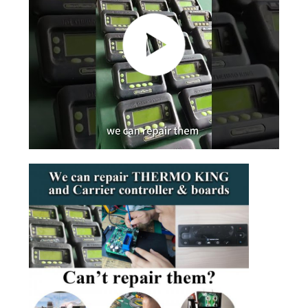
品
質
管
理
連
絡
く
だ
さ
い