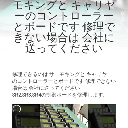
た
モキングと キャリヤ
ち
ーのコントローラー
に
とボードです 修理で
つ
きない場合は 会社に
い
送ってください
て
修理できるのは サーモキングと キャリヤー
工
のコントローラーとボードです 修理できない
場
場合は 会社に送ってください
SR2,SR3,SR4の制御ボードを修理します.
ツ
ア
ー