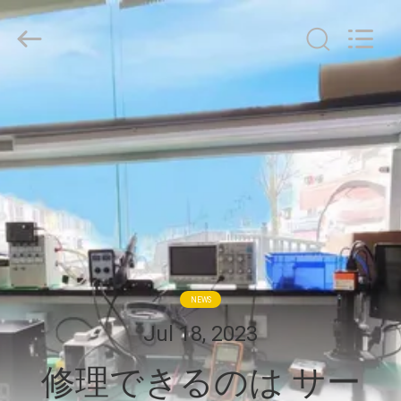
©
2020
-
2026
YANGTZE
MOTORS
INDUSTRY
家
CO.,
LIMITED.
All
へ
Rights
Reserved.
製
品
わ
NEWS
た
Jul 18, 2023
し
修理できるのは サー