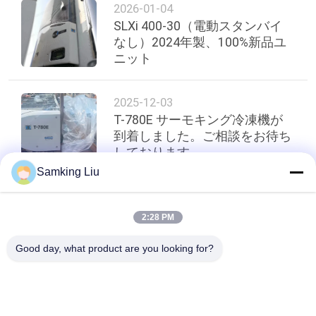
2026-01-04
プ
SLXi 400-30（電動スタンバイ
ラ
なし）2024年製、100%新品ユ
ニット
イ
バ
2025-12-03
T-780E サーモキング冷凍機が
シ
到着しました。ご相談をお待ち
しております。
ー
Samking Liu
ポ
リ
トップ
2:28 PM
シ
Good day, what product are you looking for?
ー
人気カテゴリ
すべて