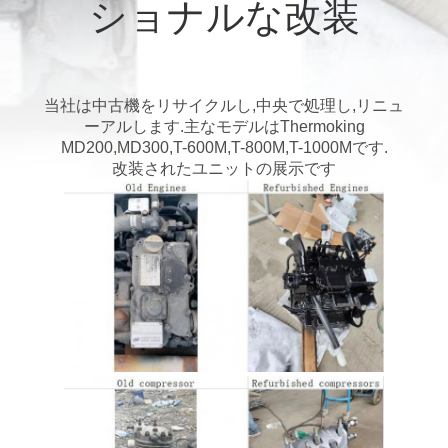
た
ショナルな改装
ち
に
当社は中古機をリサイクルし,中央で処理し,リニュ
つ
ーアルします.主なモデルはThermoking
MD200,MD300,T-600M,T-800M,T-1000Mです.
い
改装されたユニットの展示です
て
工
場
ツ
ア
ー