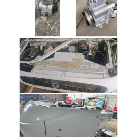
品
質
管
理
連
絡
く
だ
さ
い