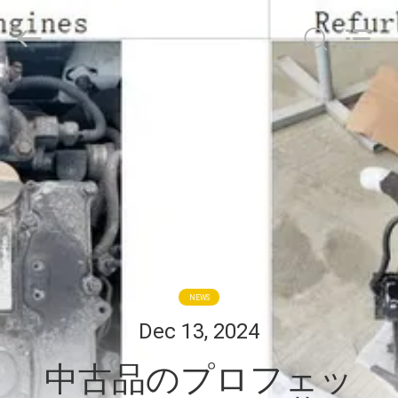
©
2020
-
2026
YANGTZE
MOTORS
INDUSTRY
家
CO.,
LIMITED.
All
へ
Rights
Reserved.
製
品
わ
NEWS
た
Dec 13, 2024
し
中古品のプロフェッ