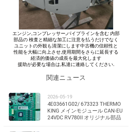
ニ
ュ
エンジン,コンプレッサー,パイプラインを含む 内部
部品の 検査と精細な加工に注意を払うだけでなく
ー
ユニットの外観も清潔にします中古機の信頼性と
ス
性能を大幅に向上させ,使用期間をさらに延長する
経済的価値の成長を最大化します
援助が必要な場合は,私達に連絡してください.
事
関連ニュース
件
2026-05-19
4E03661G02/ 673323 THERMO
地
KING メインモジュール CAN-EU
図
24VDC RV780II オリジナル部品