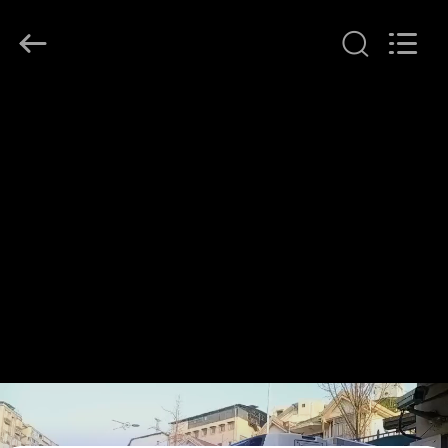
©
2020
-
2026
YANGTZE
MOTORS
INDUSTRY
家
CO.,
LIMITED.
All
へ
Rights
Reserved.
製
品
わ
た
し