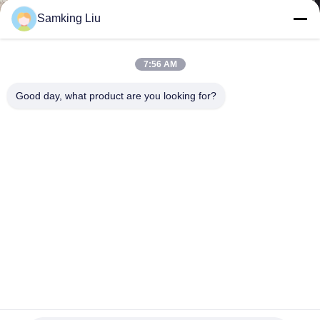
た
Samking Liu
ち
に
7:56 AM
つ
Good day, what product are you looking for?
い
て
工
場
ツ
ア
ー
超細い貨物ヴァンの冷却ユニット18C 1PHの耐久性