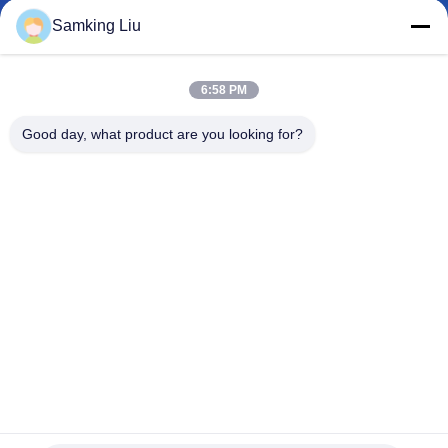
た
Samking Liu
ち
に
6:58 PM
つ
Good day, what product are you looking for?
い
て
工
場
ツ
ア
ー
熱王White R404a Semi Trailerの冷却ユニット