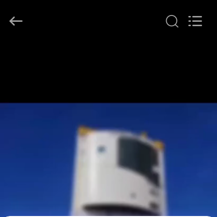
©
2020
-
2026
YANGTZE
MOTORS
INDUSTRY
家
CO.,
LIMITED.
All
へ
Rights
Reserved.
製
品
わ
た
し