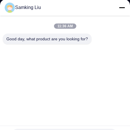
た
Samking Liu
ち
に
11:36 AM
つ
Good day, what product are you looking for?
い
て
工
場
ツ
ア
ー
YANGTZE MOTORS INDUSTRY CO., LIMITED