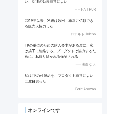
い、冷凍の効果非常によい
—— HA TRUR
2019年以来、私達は数回、非常に信頼でき
る販売人協力した
—— ロナルドHuicho
TKの単位のための購入要求がある度に、私
は揚子に連絡する。プロダクトは協力するた
めに、私取り除かれる保証される
—— 潔白な人
私はTKの付属品を、プロダクト非常によい
二度目買った
—— Ferit Arawan
オンラインです