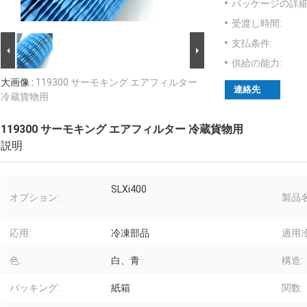
パッケージの詳細
受渡し時間:
支払条件:
供給の能力:
大画像 :
119300 サーモキング エアフィルター
連絡先
冷蔵貨物用
119300 サーモキング エアフィルター 冷蔵貨物用
説明
SLXi400
オプション:
製品名
応用:
冷凍部品
適用冷
色:
白、青
構造:
パッキング:
紙箱
関数: