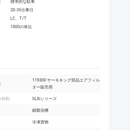
:
標準的な駐車
20-35仕事日
LC、T/T
1000の単位
119300 サーモキング部品エアフィル
:
ター販売用
却剤:
SLXiシリーズ
銅製浴槽
冷凍貨物