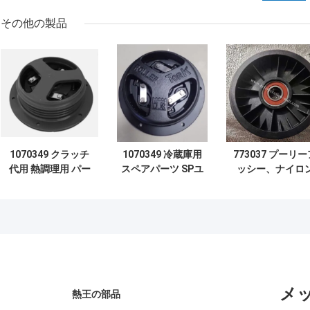
その他の製品
1070349 クラッチ
1070349 冷蔵庫用
773037 プーリー
代用 熱調理用 パー
スペアパーツ SPユ
ッシー、ナイロ
ツ SP ユニット
ニット T-1080S T-
サーモキング 互
1080S T-1080R T-
1080R T-1000R T-
部品
1000R T-880R T-
880R T-1000S
1000S MD100
MD100 TS600
TS600
メ
熱王の部品