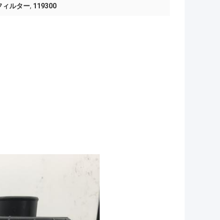
 フィルター
,
119300