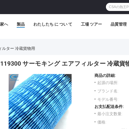
家へ
製品
わたしたち に つい て
工場 ツアー
品質管理
フィルター 冷蔵貨物用
119300 サーモキング エアフィルター 冷蔵貨
商品の詳細:
起源の場所:
ブランド名:
モデル番号:
お支払配送条件:
最小注文数量:
価格: