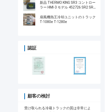
タイプ LCD画面 THERMO KING
新品 THERMO KING SR3 コントロー
SB210 SB230 HMI アフターマーケ
ラー HMI-3 モデル 452726 SR2 SR3
ット スペアパーツ
SR4 修理サービス付き
扇風機熱王冷却ユニットのトラック
T-1080e T-1280e
認証
顧客の検討
受け取られる冷蔵トラックの質は非常によ