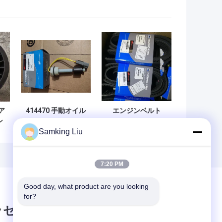
ア
414470 手動オイル
エンジンベルト
ン
レベルセンサー デ
781352 サーモキン
Samking Liu
換
ィーゼルサーモキ
グ部品 TS 300用
ング 部品
7:20 PM
Good day, what product are you looking 
for?
ッセージ