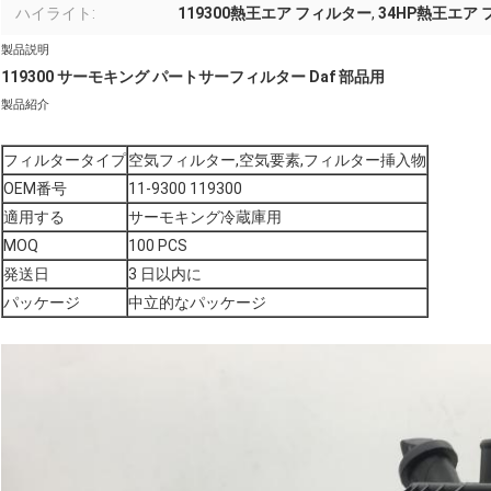
ハイライト:
119300熱王エア フィルター
,
34HP熱王エア
製品説明
119300 サーモキング パートサーフィルター Daf 部品用
製品紹介
フィルタータイプ
空気フィルター,空気要素,フィルター挿入物
OEM番号
11-9300 119300
適用する
サーモキング冷蔵庫用
MOQ
100 PCS
発送日
3 日以内に
パッケージ
中立的なパッケージ