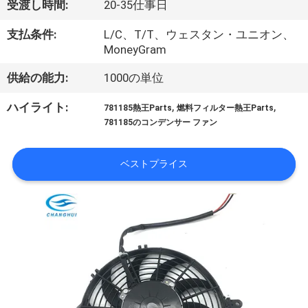
た
受渡し時間:
20-35仕事日
ち
支払条件:
L/C、T/T、ウェスタン・ユニオン、
MoneyGram
に
つ
供給の能力:
1000の単位
い
,
,
ハイライト:
781185熱王Parts
燃料フィルター熱王Parts
781185のコンデンサー ファン
て
ベストプライス
工
場
ツ
ア
ー