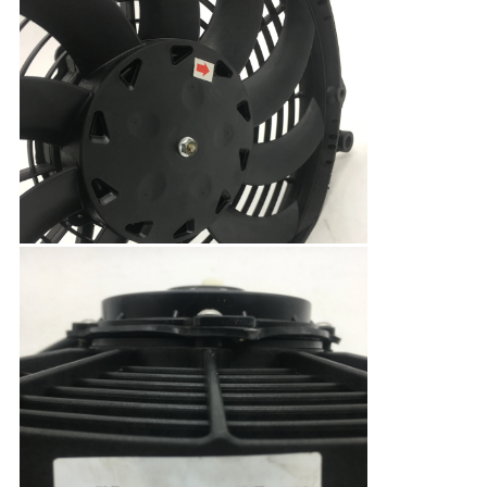
プ
ラ
イ
バ
シ
ー
ポ
リ
シ
ー