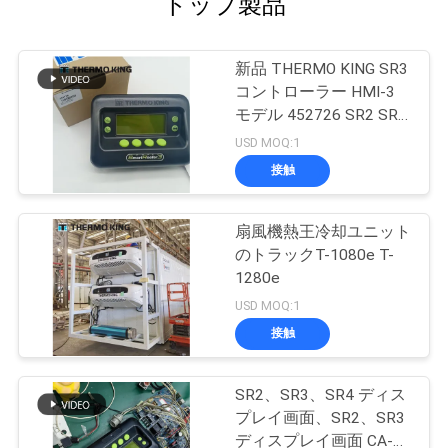
トップ製品
新品 THERMO KING SR3
コントローラー HMI-3
モデル 452726 SR2 SR3
SR4 修理サービス付き
USD MOQ:1
接触
扇風機熱王冷却ユニット
のトラックT-1080e T-
1280e
USD MOQ:1
接触
SR2、SR3、SR4 ディス
プレイ画面、SR2、SR3
ディスプレイ画面 CA-