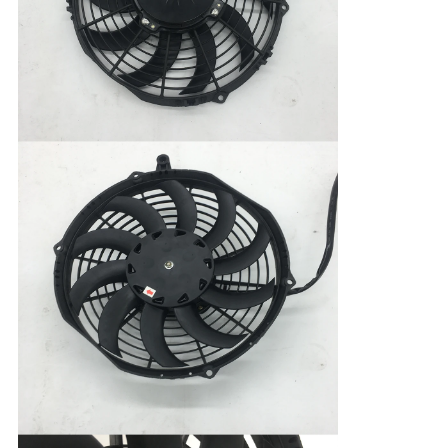
ニ
ュ
ー
ス
事
件
地
図