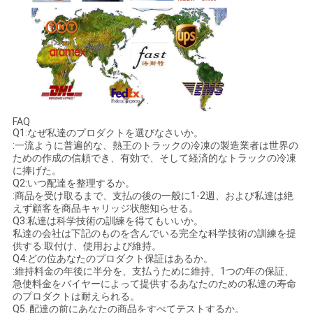
FAQ
Q1:なぜ私達のプロダクトを選びなさいか。
:一流ように普遍的な、熱王のトラックの冷凍の製造業者は世界の
ための作成の信頼でき、有効で、そして経済的なトラックの冷凍
に捧げた。
Q2:いつ配達を整理するか。
:商品を受け取るまで、支払の後の一般に1-2週、および私達は絶
えず顧客を商品キャリッジ状態知らせる。
Q3:私達は科学技術の訓練を得てもいいか。
私達の会社は下記のものを含んでいる完全な科学技術の訓練を提
供する:取付け、使用および維持。
Q4:どの位あなたのプロダクト保証はあるか。
:維持料金の年後に半分を、支払うために維持、1つの年の保証、
急使料金をバイヤーによって提供するあなたのための私達の寿命
のプロダクトは耐えられる。
Q5. 配達の前にあなたの商品をすべてテストするか。