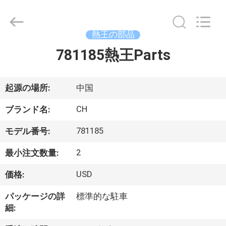
©
2020
-
2026
YANGTZE
熱王の部品
MOTORS
INDUSTRY
781185熱王Parts
家
CO.,
LIMITED.
All
へ
Rights
Reserved.
起源の場所:
中国
製
CH
ブランド名:
品
781185
モデル番号:
2
最小注文数量:
わ
USD
価格:
た
パッケージの詳
標準的な駐車
し
細: