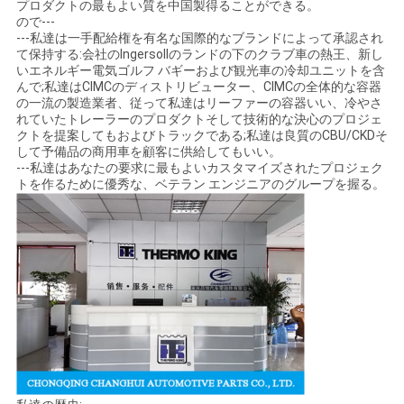
プロダクトの最もよい質を中国製得ることができる。
ので---
---私達は一手配給権を有名な国際的なブランドによって承認され
て保持する:会社のIngersollのランドの下のクラブ車の熱王、新し
いエネルギー電気ゴルフ バギーおよび観光車の冷却ユニットを含
んで;私達はCIMCのディストリビューター、CIMCの全体的な容器
の一流の製造業者、従って私達はリーファーの容器いい、冷やさ
れていたトレーラーのプロダクトそして技術的な決心のプロジェ
クトを提案してもおよびトラックである;私達は良質のCBU/CKDそ
して予備品の商用車を顧客に供給してもいい。
---私達はあなたの要求に最もよいカスタマイズされたプロジェク
トを作るために優秀な、ベテラン エンジニアのグループを握る。