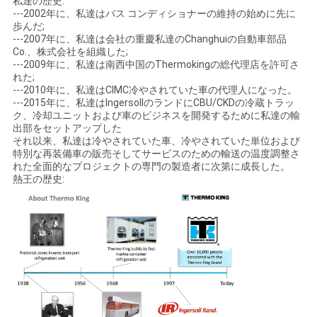
私達の歴史:
---2002年に、私達はバス コンディショナーの維持の始めに先に
歩んだ;
---2007年に、私達は会社の重慶私達のChanghuiの自動車部品
Co.、株式会社を組織した;
---2009年に、私達は南西中国のThermokingの総代理店を許可さ
れた;
---2010年に、私達はCIMC冷やされていた車の代理人になった。
---2015年に、私達はIngersollのランドにCBU/CKDの冷蔵トラッ
ク、冷却ユニットおよび車のビジネスを開発するために私達の輸
出部をセットアップした
それ以来、私達は冷やされていた車、冷やされていた単位および
特別な再装備車の販売そしてサービスのための輸送の温度調整さ
れた全面的なプロジェクトの専門の製造者に次第に成長した。
熱王の歴史: