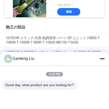
8452372 グリーン ディ
USD MOQ:1
スプレイタイプ LCD画
接触
面 THERMO KING SB210
SB230 HMI アフターマ
ーケット スペアパーツ
熱王の部品
1070349 クラッチ 代用 熱調理用 パーツ SP ユニット 1080S T-
1080R T-1000R T-880R T-1000S MD100 TS600
1070349 冷蔵庫用スペアパーツ SPユニット T-1080S T-1080R
T-1000R T-880R T-1000S MD100 TS600
Samking Liu
T-600M / T-600R / 680Pro,T-800M / T-800R / 880Pro 同じカバ
ーを使用, T-1000M / T-1000R / T-1080Pro 同じカバーを使用
5:40 PM
我々は,THERMO KINGユニットカバー全体のセットを供給しま
す
Good day, what product are you looking for?
人気カテゴリ
すべて
熱ヴァン王の冷却ユ