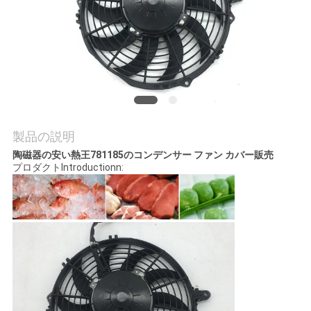
品
質
管
理
製品の説明
陶磁器の安い熱王781185のコンデンサー ファン カバー販売
連
プロダクトIntroductionn:
絡
く
だ
さ
い