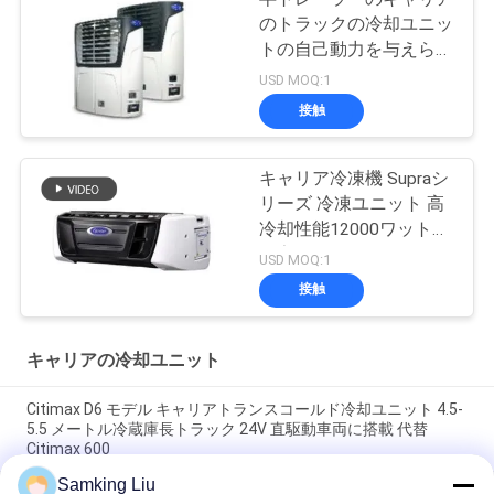
のトラックの冷却ユニッ
トの自己動力を与えられ
たベクトル1550
USD MOQ:1
接触
キャリア冷凍機 Supraシ
リーズ 冷凍ユニット 高
冷却性能12000ワット
堅牢なデザイン
USD MOQ:1
接触
キャリアの冷却ユニット
Citimax D6 モデル キャリアトランスコールド冷却ユニット 4.5-
5.5 メートル冷蔵庫長トラック 24V 直駆動車両に搭載 代替
Citimax 600
Samking Liu