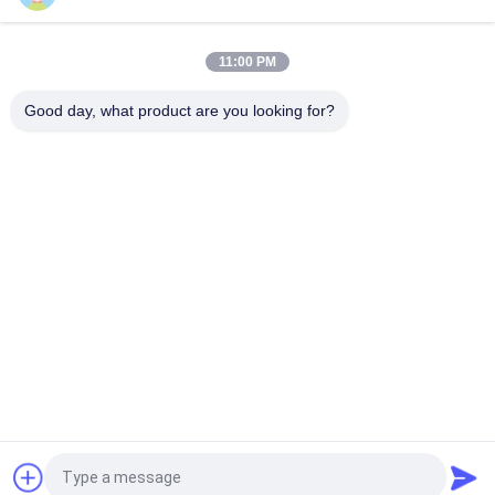
キャリアトランシコールド Citimax D7 モデル 5-6 メートルの冷
蔵庫長トラック 24V
11:00 PM
オアシス 250 キャリアトランシコールド冷凍機、5～6メートル
冷凍車用、外気温40～50度、良価格
Good day, what product are you looking for?
人気カテゴリ
すべて
熱ヴァン王の冷却ユ
熱王冷却ユニット
ニット
キャリアの冷却ユニ
熱王の部品
ット
キャリアの冷凍の部
熱王冷蔵トラック
品
Isuzuの冷蔵トラッ
T Series熱王
ク
見積依頼