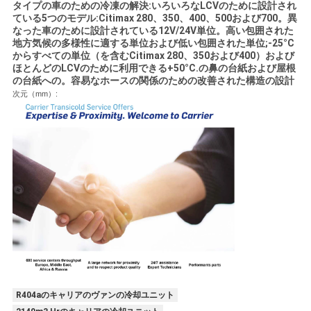
タイプの車のための冷凍の解決:いろいろなLCVのために設計され
プ
ている5つのモデル:Citimax 280、350、400、500および700。異
なった車のために設計されている12V/24V単位。高い包囲された
ラ
地方気候の多様性に適する単位および低い包囲された単位;-25°C
からすべての単位（を含むCitimax 280、350および400）および
イ
ほとんどのLCVのために利用できる+50°C.の鼻の台紙および屋根
の台紙への。容易なホースの関係のための改善された構造の設計
バ
次元（mm）:
シ
ー
ポ
リ
シ
ー
R404aのキャリアのヴァンの冷却ユニット