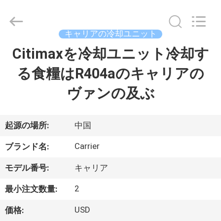
©
2020
-
2026
YANGTZE
キャリアの冷却ユニット
MOTORS
INDUSTRY
Citimaxを冷却ユニット冷却す
家
CO.,
LIMITED.
All
る食糧はR404aのキャリアの
へ
Rights
Reserved.
ヴァンの及ぶ
製
品
起源の場所:
中国
Carrier
ブランド名:
わ
モデル番号:
キャリア
た
2
最小注文数量:
し
USD
価格: