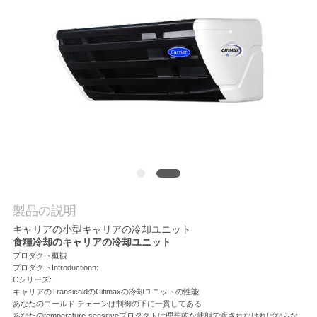
品
質
管
理
連
絡
製品の説明
く
キャリアの小型キャリアの冷却ユニット
食糧冷却のキャリアの冷却ユニット
だ
プロダクト概観
プロダクトIntroductionn:
さ
Cシリーズ:
キャリアのTransicoldのCitimaxの冷却ユニットの性能
あなたのコールド チェーンは制御の下に一貫してある
い
あなたのtemperature-sensitiveプロダクトは理想的な状態で渡されなければならな