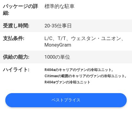
た
パッケージの詳
標準的な駐車
ち
細:
に
受渡し時間:
20-35仕事日
つ
支払条件:
L/C、T/T、ウェスタン・ユニオン、
MoneyGram
い
て
供給の能力:
1000の単位
,
ハイライト:
R404aのキャリアのヴァンの冷却ユニット
,
Citimaxの範囲のキャリアのヴァンの冷却ユニット
工
R404aヴァンの冷却ユニット
場
ベストプライス
ツ
ア
ー