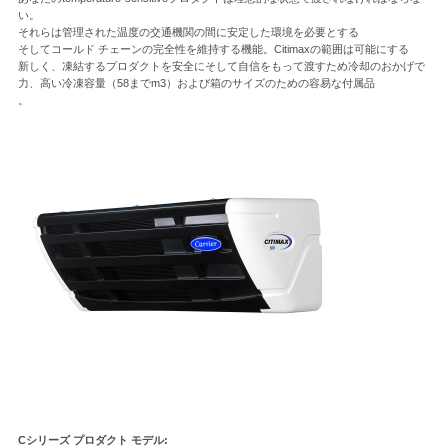
い。
それらは管理された温度の交通機関の間に安定した環境を必要とする
そしてコールド チェーンの完全性を維持する機能。Citimaxの範囲は可能にする
ニ
新しく、凍結するプロダクトを安全にそして自信をもって渡すため冷却のおかげで
力、高い冷凍容量（58までm3）および箱のサイズのための容易な付属品
ュ
。
ー
ス
事
件
地
図
Cシリーズ プロダクト モデル: